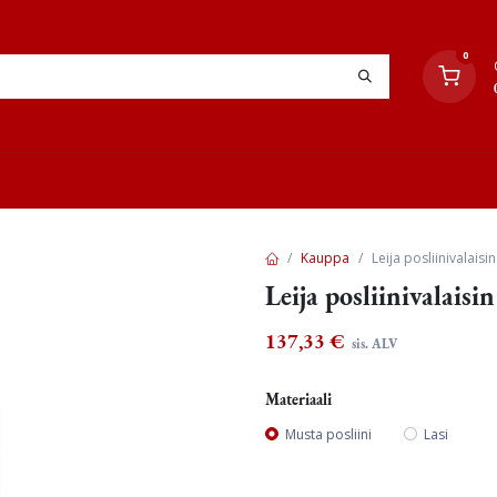
0
YHTEYSTIEDOT
TYÖOHJEET
JÄLLEENMYYJÄT
Kauppa
Leija posliinivalai
Leija posliinivalai
137,33
€
sis. ALV
Materiaali
Musta posliini
Lasi