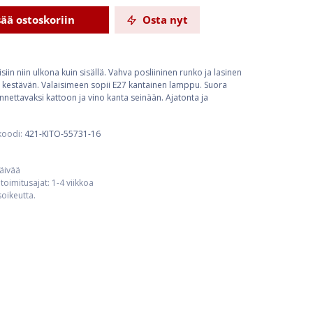
sää ostoskoriin
Osta nyt
eisiin niin ulkona kuin sisällä. Vahva posliininen runko ja lasinen
in kestävän. Valaisimeen sopii E27 kantainen lamppu. Suora
nnettavaksi kattoon ja vino kanta seinään. Ajatonta ja
koodi:
421-KITO-55731-16
päivää
toimitusajat: 1-4 viikkoa
usoikeutta.