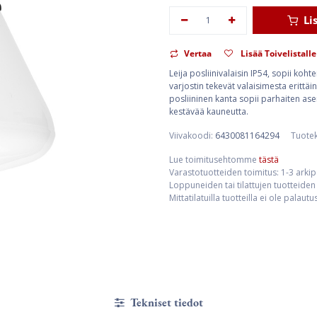
Li
Vertaa
Lisää Toivelistalle
Leija posliinivalaisin IP54, sopii koht
varjostin tekevät valaisimesta erittä
posliininen kanta sopii parhaiten ase
kestävää kauneutta.
Viivakoodi:
6430081164294
Tuote
Lue toimitusehtomme
tästä
Varastotuotteiden toimitus: 1-3 arki
Loppuneiden tai tilattujen tuotteiden 
Mittatilatuilla tuotteilla ei ole palaut
Tekniset tiedot