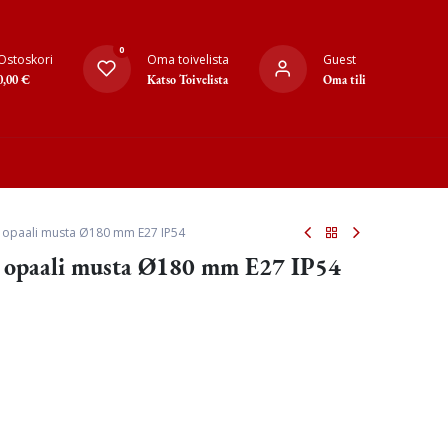
0
Ostoskori
Oma toivelista
Guest
0,00
€
Katso Toivelista
Oma tili
sin opaali musta Ø180 mm E27 IP54
sin opaali musta Ø180 mm E27 IP54