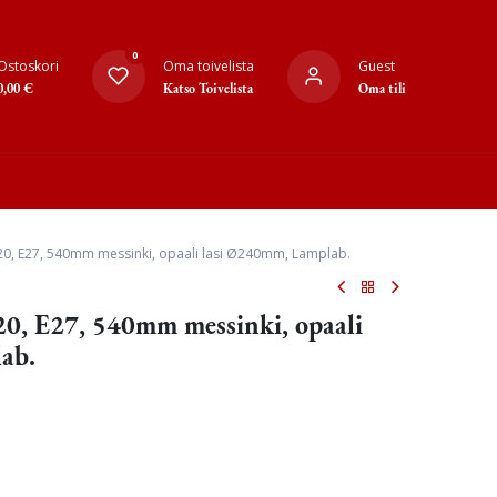
0
Ostoskori
Oma toivelista
Guest
0,00
€
Katso Toivelista
Oma tili
P20, E27, 540mm messinki, opaali lasi Ø240mm, Lamplab.
P20, E27, 540mm messinki, opaali
ab.