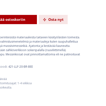
sää ostoskoriin
Osta nyt
erinteisistä materiaaleista taitavien käsityöläisten toimesta.
 valmistusmenetelmiä ja materiaaleja kuten suupuhallettua
ttyä massiivimessinkiä. Ajatonta ja kestävää kauneutta.
tään sähköverkkoon sokeripalalla (ruuviliittimellä).
pu. Messinkiosat ovat pinnoittamattomia eli ne patinoituvat
koodi:
421-LLF-20-BR-BEE
päivää
toimitusajat: 1-4 viikkoa
usoikeutta.