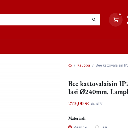
0
YHTEYSTIEDOT
TYÖOHJEET
JÄLLEENMYYJÄT
Kauppa
Bee kattovalaisin I
Bee kattovalaisin I
lasi Ø240mm, Lampl
273,00
€
sis. ALV
Materiaali
Messinki
Lasi