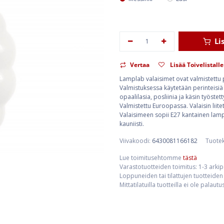
Li
Vertaa
Lisää Toivelistalle
Lamplab valaisimet ovat valmistettu p
Valmistuksessa käytetään perinteisiä
opaalilasia, posliinia ja käsin työste
Valmistettu Euroopassa. Valaisin liite
Valaisimeen sopii E27 kantainen lamp
kauniisti.
Viivakoodi:
6430081166182
Tuote
Lue toimitusehtomme
tästä
Varastotuotteiden toimitus: 1-3 arki
Loppuneiden tai tilattujen tuotteiden 
Mittatilatuilla tuotteilla ei ole palaut