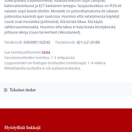
sokeripalalla (ruuviliittimellä). Valaisinrunkoon sopii Lamplab
kattovalaisinkuvut ja E27 kantainen lamppu. Suojausluokitus on IP20 eli
valaisin sopii kuiviin tiloihin. Messinki on pinnoittamatonta eli valaisin
patinoituu kauniisti ajan saatossa. Huomioi että valaisimessa käytetyt
ruuvit ovat messinkiä (pehmeitä). Älä kiristä liikaa. Älä käytä
sähköruuvimeisseliä. Huomioi että takuu ei kata liiasta kiristyksestä
johtuvia vikoja (ruuvi tai kierteet rikkoutuneet).
Viivakoodi:
6430081162542
Tuotekoodi:
421-LLF-20-BR
Lue toimitusehtomme
tästä
Varastotuotteiden toimitus: 1-3 arkipäivää
Loppuneiden tai tilattujen tuotteiden toimitusajat: 1-4 viikkoa
Mittatilatuilla tuotteilla ei ole palautusoikeutta.
Tekniset tiedot
Hyödyllisiä linkkejä