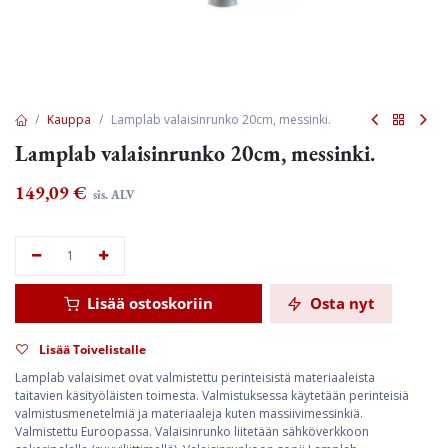
Kauppa
Lamplab valaisinrunko 20cm, messinki.
Lamplab valaisinrunko 20cm, messinki.
149,09
€
sis. ALV
Lisää ostoskoriin
Osta nyt
Lisää Toivelistalle
Lamplab valaisimet ovat valmistettu perinteisistä materiaaleista
taitavien käsityöläisten toimesta. Valmistuksessa käytetään perinteisiä
valmistusmenetelmiä ja materiaaleja kuten massiivimessinkiä.
Valmistettu Euroopassa. Valaisinrunko liitetään sähköverkkoon