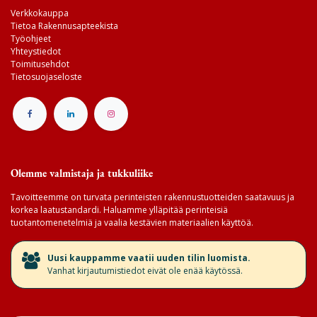
Verkkokauppa
Tietoa Rakennusapteekista
Työohjeet
Yhteystiedot
Toimitusehdot
Tietosuojaseloste
Olemme valmistaja ja tukkuliike
Tavoitteemme on turvata perinteisten rakennustuotteiden saatavuus ja
korkea laatustandardi. Haluamme ylläpitää perinteisiä
tuotantomenetelmiä ja vaalia kestävien materiaalien käyttöä.
​Uusi kauppamme vaatii uuden tilin luomista.
Vanhat kirjautumistiedot eivät ole enää käytössä.