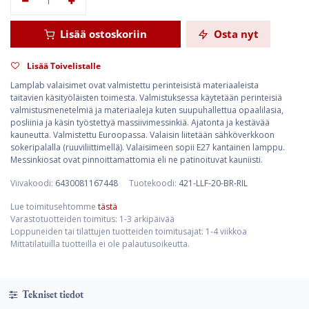
Lisää ostoskoriin
Osta nyt
Lisää Toivelistalle
Lamplab valaisimet ovat valmistettu perinteisistä materiaaleista
taitavien käsityöläisten toimesta. Valmistuksessa käytetään perinteisiä
valmistusmenetelmiä ja materiaaleja kuten suupuhallettua opaalilasia,
posliinia ja käsin työstettyä massiivimessinkiä. Ajatonta ja kestävää
kauneutta. Valmistettu Euroopassa. Valaisin liitetään sähköverkkoon
sokeripalalla (ruuviliittimellä). Valaisimeen sopii E27 kantainen lamppu.
Messinkiosat ovat pinnoittamattomia eli ne patinoituvat kauniisti.
Viivakoodi:
6430081167448
Tuotekoodi:
421-LLF-20-BR-RIL
Lue toimitusehtomme
tästä
Varastotuotteiden toimitus: 1-3 arkipäivää
Loppuneiden tai tilattujen tuotteiden toimitusajat: 1-4 viikkoa
Mittatilatuilla tuotteilla ei ole palautusoikeutta.
Tekniset tiedot