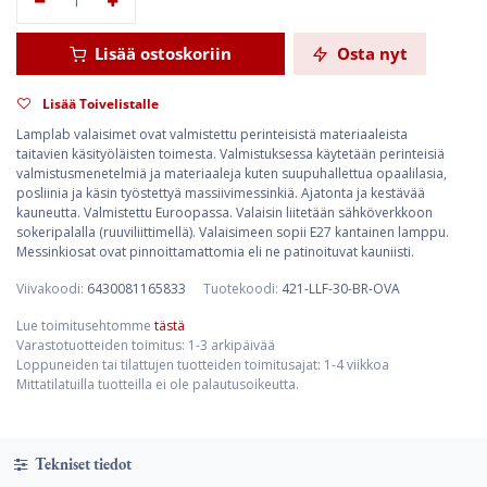
Lisää ostoskoriin
Osta nyt
Lisää Toivelistalle
Lamplab valaisimet ovat valmistettu perinteisistä materiaaleista
taitavien käsityöläisten toimesta. Valmistuksessa käytetään perinteisiä
valmistusmenetelmiä ja materiaaleja kuten suupuhallettua opaalilasia,
posliinia ja käsin työstettyä massiivimessinkiä. Ajatonta ja kestävää
kauneutta. Valmistettu Euroopassa. Valaisin liitetään sähköverkkoon
sokeripalalla (ruuviliittimellä). Valaisimeen sopii E27 kantainen lamppu.
Messinkiosat ovat pinnoittamattomia eli ne patinoituvat kauniisti.
Viivakoodi:
6430081165833
Tuotekoodi:
421-LLF-30-BR-OVA
Lue toimitusehtomme
tästä
Varastotuotteiden toimitus: 1-3 arkipäivää
Loppuneiden tai tilattujen tuotteiden toimitusajat: 1-4 viikkoa
Mittatilatuilla tuotteilla ei ole palautusoikeutta.
Tekniset tiedot