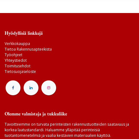
Hyödyllisiä linkkejä
Verkkokauppa
Tietoa Rakennusapteekista
Työohjeet
Yhteystiedot
Toimitusehdot
Tietosuojaseloste
Olemme valmistaja ja tukkuliike
Tavoitteemme on turvata perinteisten rakennustuotteiden saatavuus ja
korkea laatustandardi. Haluamme ylläpitää perinteisiä
tuotantomenetelmiä ja vaalia kestävien materiaalien käyttöä.