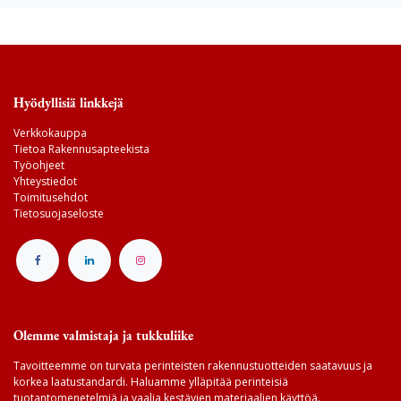
Hyödyllisiä linkkejä
Verkkokauppa
Tietoa Rakennusapteekista
Työohjeet
Yhteystiedot
Toimitusehdot
Tietosuojaseloste
Olemme valmistaja ja tukkuliike
Tavoitteemme on turvata perinteisten rakennustuotteiden saatavuus ja
korkea laatustandardi. Haluamme ylläpitää perinteisiä
tuotantomenetelmiä ja vaalia kestävien materiaalien käyttöä.