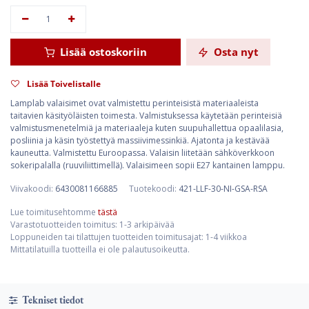
Lisää ostoskoriin
Osta nyt
Lisää Toivelistalle
Lamplab valaisimet ovat valmistettu perinteisistä materiaaleista
taitavien käsityöläisten toimesta. Valmistuksessa käytetään perinteisiä
valmistusmenetelmiä ja materiaaleja kuten suupuhallettua opaalilasia,
posliinia ja käsin työstettyä massiivimessinkiä. Ajatonta ja kestävää
kauneutta. Valmistettu Euroopassa. Valaisin liitetään sähköverkkoon
sokeripalalla (ruuviliittimellä). Valaisimeen sopii E27 kantainen lamppu.
Viivakoodi:
6430081166885
Tuotekoodi:
421-LLF-30-NI-GSA-RSA
Lue toimitusehtomme
tästä
Varastotuotteiden toimitus: 1-3 arkipäivää
Loppuneiden tai tilattujen tuotteiden toimitusajat: 1-4 viikkoa
Mittatilatuilla tuotteilla ei ole palautusoikeutta.
Tekniset tiedot