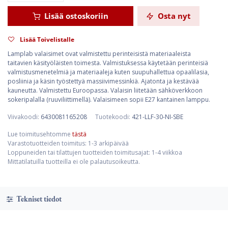
Lisää ostoskoriin
Osta nyt
Lisää Toivelistalle
Lamplab valaisimet ovat valmistettu perinteisistä materiaaleista
taitavien käsityöläisten toimesta. Valmistuksessa käytetään perinteisiä
valmistusmenetelmiä ja materiaaleja kuten suupuhallettua opaalilasia,
posliinia ja käsin työstettyä massiivimessinkiä. Ajatonta ja kestävää
kauneutta. Valmistettu Euroopassa. Valaisin liitetään sähköverkkoon
sokeripalalla (ruuviliittimellä). Valaisimeen sopii E27 kantainen lamppu.
Viivakoodi:
6430081165208
Tuotekoodi:
421-LLF-30-NI-SBE
Lue toimitusehtomme
tästä
Varastotuotteiden toimitus: 1-3 arkipäivää
Loppuneiden tai tilattujen tuotteiden toimitusajat: 1-4 viikkoa
Mittatilatuilla tuotteilla ei ole palautusoikeutta.
Tekniset tiedot