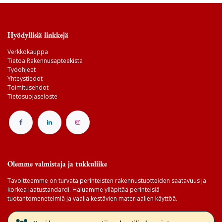
Hyödyllisiä linkkejä
Verkkokauppa
Tietoa Rakennusapteekista
Työohjeet
Yhteystiedot
Toimitusehdot
Tietosuojaseloste
Olemme valmistaja ja tukkuliike
Tavoitteemme on turvata perinteisten rakennustuotteiden saatavuus ja
korkea laatustandardi. Haluamme ylläpitää perinteisiä
tuotantomenetelmiä ja vaalia kestävien materiaalien käyttöä.