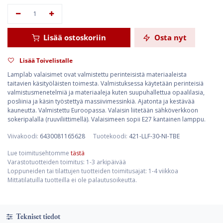
Lisää ostoskoriin
Osta nyt
Lisää Toivelistalle
Lamplab valaisimet ovat valmistettu perinteisistä materiaaleista
taitavien käsityöläisten toimesta. Valmistuksessa käytetään perinteisiä
valmistusmenetelmiä ja materiaaleja kuten suupuhallettua opaalilasia,
posliinia ja käsin työstettyä massiivimessinkiä. Ajatonta ja kestävää
kauneutta. Valmistettu Euroopassa. Valaisin liitetään sähköverkkoon
sokeripalalla (ruuviliittimellä). Valaisimeen sopii E27 kantainen lamppu.
Viivakoodi:
6430081165628
Tuotekoodi:
421-LLF-30-NI-TBE
Lue toimitusehtomme
tästä
Varastotuotteiden toimitus: 1-3 arkipäivää
Loppuneiden tai tilattujen tuotteiden toimitusajat: 1-4 viikkoa
Mittatilatuilla tuotteilla ei ole palautusoikeutta.
Tekniset tiedot