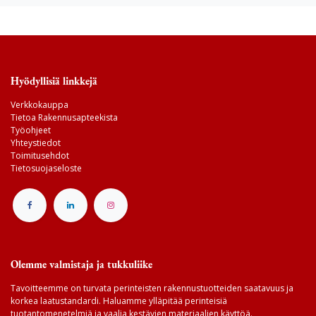
Hyödyllisiä linkkejä
Verkkokauppa
Tietoa Rakennusapteekista
Työohjeet
Yhteystiedot
Toimitusehdot
Tietosuojaseloste
Olemme valmistaja ja tukkuliike
Tavoitteemme on turvata perinteisten rakennustuotteiden saatavuus ja
korkea laatustandardi. Haluamme ylläpitää perinteisiä
tuotantomenetelmiä ja vaalia kestävien materiaalien käyttöä.