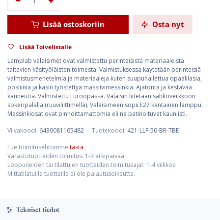
Lisää ostoskoriin
Osta nyt
Lisää Toivelistalle
Lamplab valaisimet ovat valmistettu perinteisistä materiaaleista
taitavien käsityöläisten toimesta. Valmistuksessa käytetään perinteisiä
valmistusmenetelmiä ja materiaaleja kuten suupuhallettua opaalilasia,
posliinia ja käsin työstettyä massiivimessinkiä. Ajatonta ja kestävää
kauneutta. Valmistettu Euroopassa. Valaisin liitetään sähköverkkoon
sokeripalalla (ruuviliittimellä). Valaisimeen sopii E27 kantainen lamppu.
Messinkiosat ovat pinnoittamattomia eli ne patinoituvat kauniisti.
Viivakoodi:
6430081165482
Tuotekoodi:
421-LLF-50-BR-TBE
Lue toimitusehtomme
tästä
Varastotuotteiden toimitus: 1-3 arkipäivää
Loppuneiden tai tilattujen tuotteiden toimitusajat: 1-4 viikkoa
Mittatilatuilla tuotteilla ei ole palautusoikeutta.
Tekniset tiedot