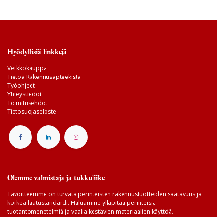
Hyödyllisiä linkkejä
Verkkokauppa
Tietoa Rakennusapteekista
Työohjeet
Yhteystiedot
Toimitusehdot
Tietosuojaseloste
Olemme valmistaja ja tukkuliike
Tavoitteemme on turvata perinteisten rakennustuotteiden saatavuus ja
korkea laatustandardi. Haluamme ylläpitää perinteisiä
tuotantomenetelmiä ja vaalia kestävien materiaalien käyttöä.