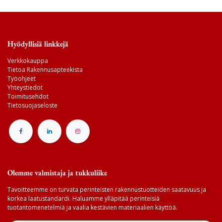
Hyödyllisiä linkkejä
Verkkokauppa
Tietoa Rakennusapteekista
Työohjeet
Yhteystiedot
Toimitusehdot
Tietosuojaseloste
Olemme valmistaja ja tukkuliike
Tavoitteemme on turvata perinteisten rakennustuotteiden saatavuus ja
korkea laatustandardi. Haluamme ylläpitää perinteisiä
tuotantomenetelmiä ja vaalia kestävien materiaalien käyttöä.