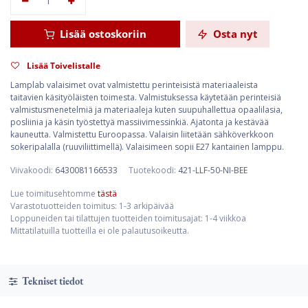
Lisää ostoskoriin
Osta nyt
Lisää Toivelistalle
Lamplab valaisimet ovat valmistettu perinteisistä materiaaleista
taitavien käsityöläisten toimesta. Valmistuksessa käytetään perinteisiä
valmistusmenetelmiä ja materiaaleja kuten suupuhallettua opaalilasia,
posliinia ja käsin työstettyä massiivimessinkiä. Ajatonta ja kestävää
kauneutta. Valmistettu Euroopassa. Valaisin liitetään sähköverkkoon
sokeripalalla (ruuviliittimellä). Valaisimeen sopii E27 kantainen lamppu.
Viivakoodi:
6430081166533
Tuotekoodi:
421-LLF-50-NI-BEE
Lue toimitusehtomme
tästä
Varastotuotteiden toimitus: 1-3 arkipäivää
Loppuneiden tai tilattujen tuotteiden toimitusajat: 1-4 viikkoa
Mittatilatuilla tuotteilla ei ole palautusoikeutta.
Tekniset tiedot