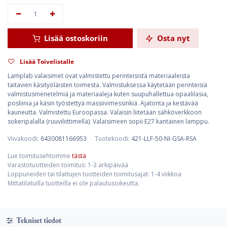
Lisää ostoskoriin
Osta nyt
Lisää Toivelistalle
Lamplab valaisimet ovat valmistettu perinteisistä materiaaleista
taitavien käsityöläisten toimesta. Valmistuksessa käytetään perinteisiä
valmistusmenetelmiä ja materiaaleja kuten suupuhallettua opaalilasia,
posliinia ja käsin työstettyä massiivimessinkiä. Ajatonta ja kestävää
kauneutta. Valmistettu Euroopassa. Valaisin liitetään sähköverkkoon
sokeripalalla (ruuviliittimellä). Valaisimeen sopii E27 kantainen lamppu.
Viivakoodi:
6430081166953
Tuotekoodi:
421-LLF-50-NI-GSA-RSA
Lue toimitusehtomme
tästä
Varastotuotteiden toimitus: 1-3 arkipäivää
Loppuneiden tai tilattujen tuotteiden toimitusajat: 1-4 viikkoa
Mittatilatuilla tuotteilla ei ole palautusoikeutta.
Tekniset tiedot