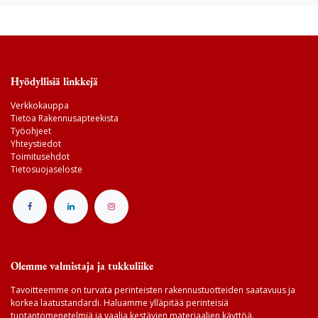
Hyödyllisiä linkkejä
Verkkokauppa
Tietoa Rakennusapteekista
Työohjeet
Yhteystiedot
Toimitusehdot
Tietosuojaseloste
Olemme valmistaja ja tukkuliike
Tavoitteemme on turvata perinteisten rakennustuotteiden saatavuus ja
korkea laatustandardi. Haluamme ylläpitää perinteisiä
tuotantomenetelmiä ja vaalia kestävien materiaalien käyttöä.