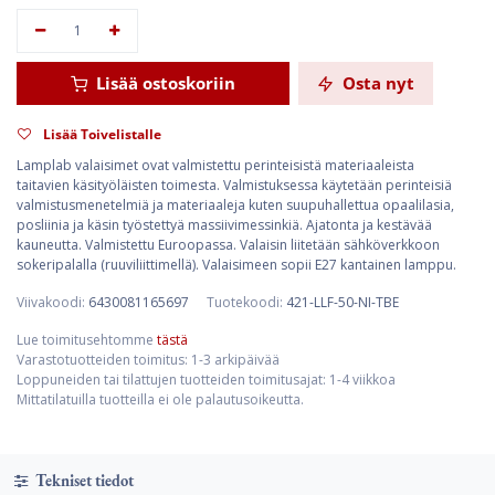
Lisää ostoskoriin
Osta nyt
Lisää Toivelistalle
Lamplab valaisimet ovat valmistettu perinteisistä materiaaleista
taitavien käsityöläisten toimesta. Valmistuksessa käytetään perinteisiä
valmistusmenetelmiä ja materiaaleja kuten suupuhallettua opaalilasia,
posliinia ja käsin työstettyä massiivimessinkiä. Ajatonta ja kestävää
kauneutta. Valmistettu Euroopassa. Valaisin liitetään sähköverkkoon
sokeripalalla (ruuviliittimellä). Valaisimeen sopii E27 kantainen lamppu.
Viivakoodi:
6430081165697
Tuotekoodi:
421-LLF-50-NI-TBE
Lue toimitusehtomme
tästä
Varastotuotteiden toimitus: 1-3 arkipäivää
Loppuneiden tai tilattujen tuotteiden toimitusajat: 1-4 viikkoa
Mittatilatuilla tuotteilla ei ole palautusoikeutta.
Tekniset tiedot