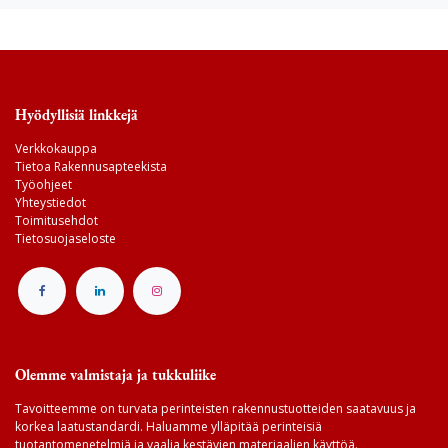
Hyödyllisiä linkkejä
Verkkokauppa
Tietoa Rakennusapteekista
Työohjeet
Yhteystiedot
Toimitusehdot
Tietosuojaseloste
Olemme valmistaja ja tukkuliike
Tavoitteemme on turvata perinteisten rakennustuotteiden saatavuus ja
korkea laatustandardi. Haluamme ylläpitää perinteisiä
tuotantomenetelmiä ja vaalia kestävien materiaalien käyttöä.