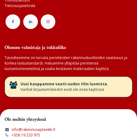
Toimitusehdot
Tietosuojaseloste
Olemme valmistaja ja tukkuliike
Tavoitteemme on turvata perinteisten rakennustuotteiden saatavuus ja
korkea laatustandardi. Haluamme ylläpitää perinteisiä
tuotantomenetelmiä ja vaalia kestävien materiaalien käyttöä.
​Uusi kauppamme vaatii uuden tilin luomista.
Vanhat kirjautumistiedot eivät ole enää käytössä.
Ole meihin yhteydessä
info@rakennusapteekki.fi
+358 19 233 975