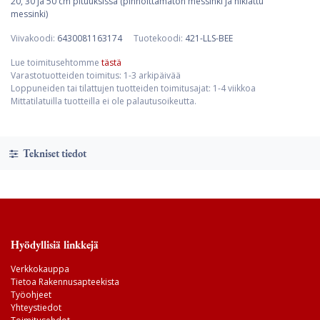
20, 30 ja 50 cm pituuksissa (pinnoittamaton messinki ja niklattu
messinki)
Viivakoodi:
6430081163174
Tuotekoodi:
421-LLS-BEE
Lue toimitusehtomme
tästä
Varastotuotteiden toimitus: 1-3 arkipäivää
Loppuneiden tai tilattujen tuotteiden toimitusajat: 1-4 viikkoa
Mittatilatuilla tuotteilla ei ole palautusoikeutta.
Tekniset tiedot
Hyödyllisiä linkkejä
Verkkokauppa
Tietoa Rakennusapteekista
Työohjeet
Yhteystiedot