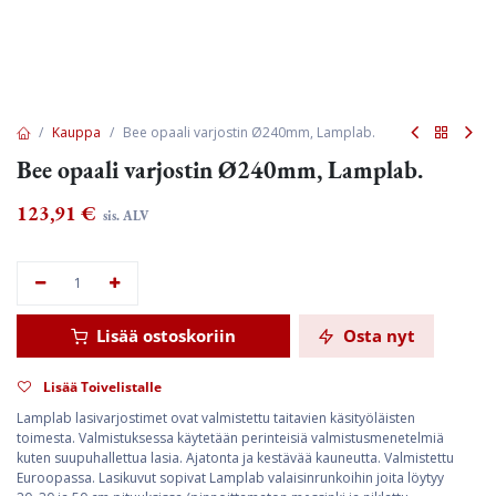
Kauppa
Bee opaali varjostin Ø240mm, Lamplab.
Bee opaali varjostin Ø240mm, Lamplab.
123,91
€
sis. ALV
Lisää ostoskoriin
Osta nyt
Lisää Toivelistalle
Lamplab lasivarjostimet ovat valmistettu taitavien käsityöläisten
toimesta. Valmistuksessa käytetään perinteisiä valmistusmenetelmiä
kuten suupuhallettua lasia. Ajatonta ja kestävää kauneutta. Valmistettu
Euroopassa. Lasikuvut sopivat Lamplab valaisinrunkoihin joita löytyy