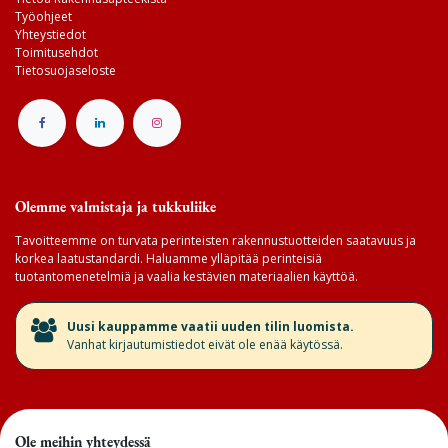
Työohjeet
Yhteystiedot
Toimitusehdot
Tietosuojaseloste
Olemme valmistaja ja tukkuliike
Tavoitteemme on turvata perinteisten rakennustuotteiden saatavuus ja
korkea laatustandardi. Haluamme ylläpitää perinteisiä
tuotantomenetelmiä ja vaalia kestävien materiaalien käyttöä.
​Uusi kauppamme vaatii uuden tilin luomista.
Vanhat kirjautumistiedot eivät ole enää käytössä.
Ole meihin yhteydessä