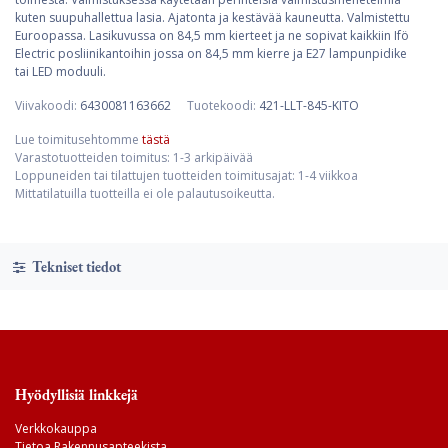
kuten suupuhallettua lasia. Ajatonta ja kestävää kauneutta. Valmistettu
Euroopassa. Lasikuvussa on 84,5 mm kierteet ja ne sopivat kaikkiin Ifö
Electric posliinikantoihin jossa on 84,5 mm kierre ja E27 lampunpidike
tai LED moduuli.
Viivakoodi:
6430081163662
Tuotekoodi:
421-LLT-845-KITO
Lue toimitusehtomme
tästä
Varastotuotteiden toimitus: 1-3 arkipäivää
Loppuneiden tai tilattujen tuotteiden toimitusajat: 1-4 viikkoa
Mittatilatuilla tuotteilla ei ole palautusoikeutta.
Tekniset tiedot
Hyödyllisiä linkkejä
Verkkokauppa
Tietoa Rakennusapteekista