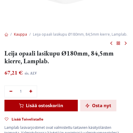
Kauppa
Leija opaali lasikupu Ø180mm, 84,5mm kierre, Lamplab.
Leija opaali lasikupu Ø180mm, 84,5mm
kierre, Lamplab.
67,21
€
sis. ALV
Lisää ostoskoriin
Osta nyt
Lisää Toivelistalle
Lamplab lasivarjostimet ovat valmistettu taitavien käsityöläisten
toimesta. Valmistuksessa käytetään perinteisiä valmistusmenetelmiä