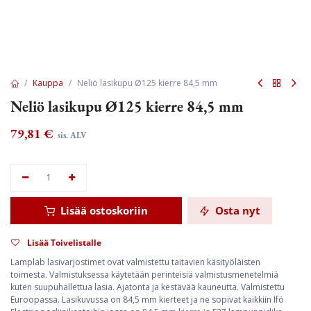
Kauppa
Neliö lasikupu Ø125 kierre 84,5 mm
Neliö lasikupu Ø125 kierre 84,5 mm
79,81
€
sis. ALV
Lisää ostoskoriin
Osta nyt
Lisää Toivelistalle
Lamplab lasivarjostimet ovat valmistettu taitavien käsityöläisten
toimesta. Valmistuksessa käytetään perinteisiä valmistusmenetelmiä
kuten suupuhallettua lasia. Ajatonta ja kestävää kauneutta. Valmistettu
Euroopassa. Lasikuvussa on 84,5 mm kierteet ja ne sopivat kaikkiin Ifö