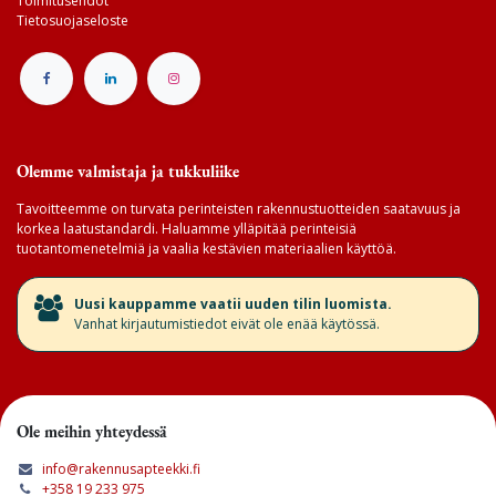
Toimitusehdot
Tietosuojaseloste
Olemme valmistaja ja tukkuliike
Tavoitteemme on turvata perinteisten rakennustuotteiden saatavuus ja
korkea laatustandardi. Haluamme ylläpitää perinteisiä
tuotantomenetelmiä ja vaalia kestävien materiaalien käyttöä.
​Uusi kauppamme vaatii uuden tilin luomista.
Vanhat kirjautumistiedot eivät ole enää käytössä.
Ole meihin yhteydessä
info@rakennusapteekki.fi
+358 19 233 975