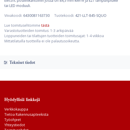
Electric posliinikantoihin jossa on 84,5 mm kierre ja E27 lampunpidike
tai LED moduuli.
Viivakoodi:
6430081163730
Tuotekoodi:
421-LLT-845-SQUO
Lue toimitusehtomme
tästä
Varastotuotteiden toimitus: 1-3 arkipäivää
Loppuneiden tai tilattujen tuotteiden toimitusajat: 1-4 viikkoa
Mittatilatuilla tuotteilla ei ole palautusoikeutta.
Tekniset tiedot
Hyödyllisiä linkkejä
Verkkokauppa
Tietoa Rakennusapteekista
Työohjeet
Yhteystiedot