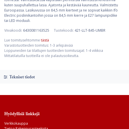
kuten suupuhallettua lasia. Ajatonta ja kestävää kauneutta. Valmistettu
Euroopassa. Lasikuvussa on 84,5 mm kierteet ja ne sopivat kaikkiin Ifö
Electric posliinikantoihin jossa on 84,5 mm kierre ja E27 lampunpidike
tai LED moduuli.
Viivakoodi:
6430081163525
Tuotekoodi:
421-LLT-845-UMBR
Lue toimitusehtomme
tästä
Varastotuotteiden toimitus: 1-3 arkipäivää
Loppuneiden tai tilattujen tuotteiden toimitusajat: 1-4 viikkoa
Mittatilatuilla tuotteilla ei ole palautusoikeutta.
Tekniset tiedot
Hyödyllisiä linkkejä
Verkkokauppa
Tietoa Rakennusapteekista