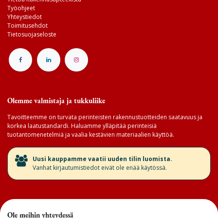
Työohjeet
Yhteystiedot
Toimitusehdot
Tietosuojaseloste
Olemme valmistaja ja tukkuliike
Tavoitteemme on turvata perinteisten rakennustuotteiden saatavuus ja
korkea laatustandardi. Haluamme ylläpitää perinteisiä
tuotantomenetelmiä ja vaalia kestävien materiaalien käyttöä.
​Uusi kauppamme vaatii uuden tilin luomista.
Vanhat kirjautumistiedot eivät ole enää käytössä.
Ole meihin yhteydessä