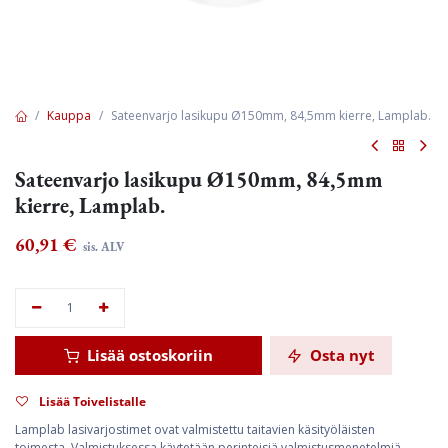
Kauppa
Sateenvarjo lasikupu Ø150mm, 84,5mm kierre, Lamplab.
Sateenvarjo lasikupu Ø150mm, 84,5mm
kierre, Lamplab.
60,91
€
sis. ALV
Lisää ostoskoriin
Osta nyt
Lisää Toivelistalle
Lamplab lasivarjostimet ovat valmistettu taitavien käsityöläisten
toimesta. Valmistuksessa käytetään perinteisiä valmistusmenetelmiä