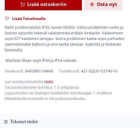
Lisää ostoskoriin
Osta nyt
Lisää Toivelistalle
Neliö posliinivalaisin IP20, kuiviin tiloihin. Vahva posliininen runko ja
lasinen varjostin tekevät valaisimesta erittäin kestävän. Valaisimeen
sopii E27 kantainen lamppu. Suora posliininen kanta sopii parhaiten
asennettavaksi kattoon ja vino kanta seinään. Ajatonta ja kestävää
kauneutta.
Märkään tilaan sopii IP44 ja IP54 valaisin.
Viivakoodi:
6430081164645
Tuotekoodi:
421-SQUO-52740-10
Lue toimitusehtomme
tästä
Varastotuotteiden toimitus: 1-3 arkipäivää
Loppuneiden tai tilattujen tuotteiden toimitusajat: 1-4 viikkoa
Mittatilatuilla tuotteilla ei ole palautusoikeutta.
Tekniset tiedot