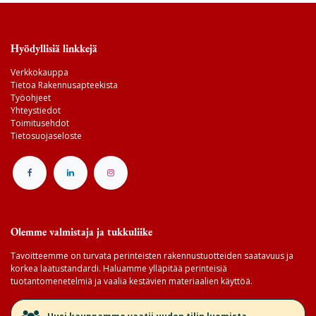
Hyödyllisiä linkkejä
Verkkokauppa
Tietoa Rakennusapteekista
Työohjeet
Yhteystiedot
Toimitusehdot
Tietosuojaseloste
Olemme valmistaja ja tukkuliike
Tavoitteemme on turvata perinteisten rakennustuotteiden saatavuus ja
korkea laatustandardi. Haluamme ylläpitää perinteisiä
tuotantomenetelmiä ja vaalia kestävien materiaalien käyttöä.