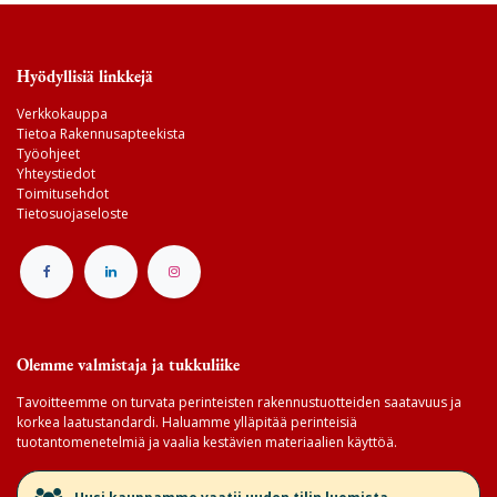
Hyödyllisiä linkkejä
Verkkokauppa
Tietoa Rakennusapteekista
Työohjeet
Yhteystiedot
Toimitusehdot
Tietosuojaseloste
Olemme valmistaja ja tukkuliike
Tavoitteemme on turvata perinteisten rakennustuotteiden saatavuus ja
korkea laatustandardi. Haluamme ylläpitää perinteisiä
tuotantomenetelmiä ja vaalia kestävien materiaalien käyttöä.