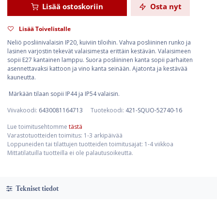
Lisää ostoskoriin
Osta nyt
Lisää Toivelistalle
Neliö posliinivalaisin IP20, kuiviin tiloihin. Vahva posliininen runko ja
lasinen varjostin tekevät valaisimesta erittäin kestävän. Valaisimeen
sopii E27 kantainen lamppu. Suora posliininen kanta sopii parhaiten
asennettavaksi kattoon ja vino kanta seinään. Ajatonta ja kestävää
kauneutta.
Märkään tilaan sopii IP44 ja IP54 valaisin.
Viivakoodi:
6430081164713
Tuotekoodi:
421-SQUO-52740-16
Lue toimitusehtomme
tästä
Varastotuotteiden toimitus: 1-3 arkipäivää
Loppuneiden tai tilattujen tuotteiden toimitusajat: 1-4 viikkoa
Mittatilatuilla tuotteilla ei ole palautusoikeutta.
Tekniset tiedot