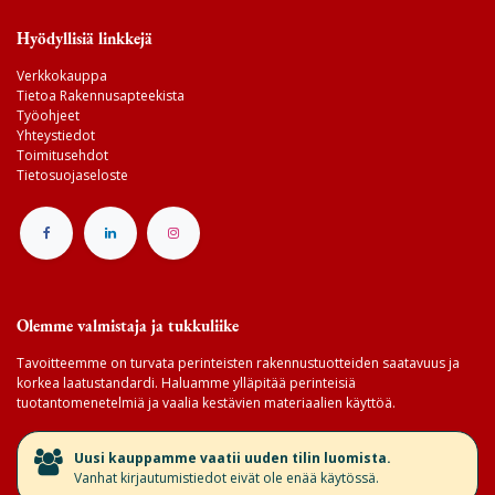
Hyödyllisiä linkkejä
Verkkokauppa
Tietoa Rakennusapteekista
Työohjeet
Yhteystiedot
Toimitusehdot
Tietosuojaseloste
Olemme valmistaja ja tukkuliike
Tavoitteemme on turvata perinteisten rakennustuotteiden saatavuus ja
korkea laatustandardi. Haluamme ylläpitää perinteisiä
tuotantomenetelmiä ja vaalia kestävien materiaalien käyttöä.
​Uusi kauppamme vaatii uuden tilin luomista.
Vanhat kirjautumistiedot eivät ole enää käytössä.