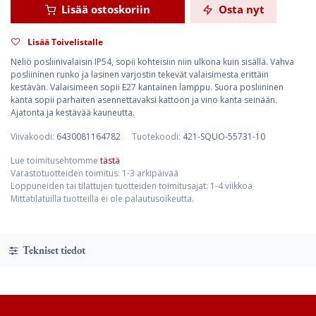
Lisää ostoskoriin
Osta nyt
Lisää Toivelistalle
Neliö posliinivalaisin IP54, sopii kohteisiin niin ulkona kuin sisällä. Vahva
posliininen runko ja lasinen varjostin tekevät valaisimesta erittäin
kestävän. Valaisimeen sopii E27 kantainen lamppu. Suora posliininen
kanta sopii parhaiten asennettavaksi kattoon ja vino kanta seinään.
Ajatonta ja kestävää kauneutta.
Viivakoodi:
6430081164782
Tuotekoodi:
421-SQUO-55731-10
Lue toimitusehtomme
tästä
Varastotuotteiden toimitus: 1-3 arkipäivää
Loppuneiden tai tilattujen tuotteiden toimitusajat: 1-4 viikkoa
Mittatilatuilla tuotteilla ei ole palautusoikeutta.
Tekniset tiedot