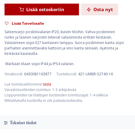
Lisää ostoskoriin
Osta nyt
Lisää Toivelistalle
Sateenvarjo posliinivalaisin IP20, kuiviin tiloihin. Vahva posliininen
runko ja lasinen varjostin tekevät valaisimesta erittäin kestävän.
Valaisimeen sopii E27 kantainen lamppu. Suora posliininen kanta sopii
parhaiten asennettavaksi kattoon ja vino kanta seinään. Ajatonta ja
kestävää kauneutta.
Märkään tilaan sopii IP44 ja IP54 valaisin.
Viivakoodi:
6430081163877
Tuotekoodi:
421-UMBR-52740-16
Lue toimitusehtomme
tästä
Varastotuotteiden toimitus: 1-3 arkipäivää
Loppuneiden tai tilattujen tuotteiden toimitusajat: 1-4 viikkoa
Mittatilatuilla tuotteilla ei ole palautusoikeutta.
Tekniset tiedot