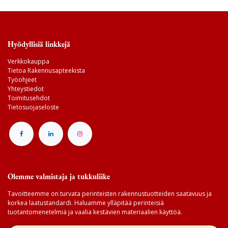
Hyödyllisiä linkkejä
Verkkokauppa
Tietoa Rakennusapteekista
Työohjeet
Yhteystiedot
Toimitusehdot
Tietosuojaseloste
Olemme valmistaja ja tukkuliike
Tavoitteemme on turvata perinteisten rakennustuotteiden saatavuus ja
korkea laatustandardi. Haluamme ylläpitää perinteisiä
tuotantomenetelmiä ja vaalia kestävien materiaalien käyttöä.