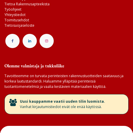
Tietoa Rakennusapteekista
Työohjeet
Yhteystiedot
Toimitusehdot
Tietosuojaseloste
Olemme valmistaja ja tukkuliike
Tavoitteemme on turvata perinteisten rakennustuotteiden saatavuus ja
korkea laatustandardi. Haluamme ylläpitää perinteisiä
tuotantomenetelmiä ja vaalia kestävien materiaalien käyttöä.
​Uusi kauppamme vaatii uuden tilin luomista.
Vanhat kirjautumistiedot eivät ole enää käytössä.