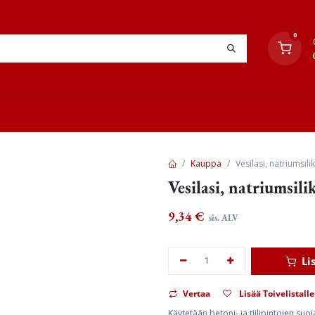
0
YHTEYSTIEDOT
TYÖOHJEET
JÄLLEENMYYJÄT
Kauppa
Vesilasi, natriumsilik
Vesilasi, natriumsili
9,34
€
sis. ALV
Li
Vertaa
Lisää Toivelistalle
Käytetään betoni- ja tiilipintojen suo