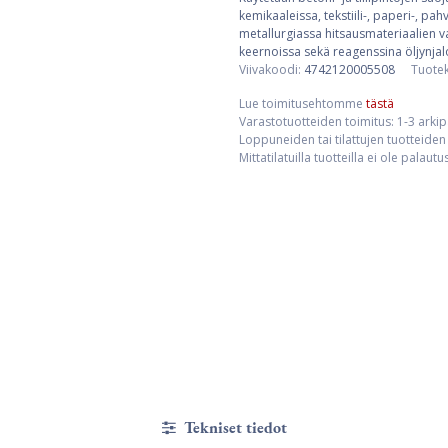
kemikaaleissa, tekstiili-, paperi-, pa
metallurgiassa hitsausmateriaalien 
keernoissa sekä reagenssina öljynjal
Viivakoodi:
4742120005508
Tuote
Lue toimitusehtomme
tästä
Varastotuotteiden toimitus: 1-3 arki
Loppuneiden tai tilattujen tuotteiden 
Mittatilatuilla tuotteilla ei ole palaut
Tekniset tiedot