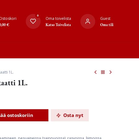
0
Ostoskori
Oma toivelista
Guest
0,00
€
Katso Toivelista
Oma tili
aatti 1L.
kaatti 1L.
sää ostoskoriin
Osta nyt
jaamiseen, pesuaineissa (saippuoissa), rasvoissa, liimoissa,