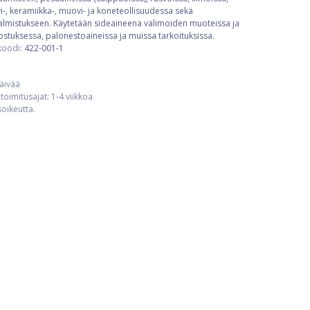
hvi-, keramiikka-, muovi- ja koneteollisuudessa sekä
valmistukseen. Käytetään sideaineena valimoiden muoteissa ja
ostuksessa, palonestoaineissa ja muissa tarkoituksissa.
koodi:
422-001-1
päivää
toimitusajat: 1-4 viikkoa
usoikeutta.