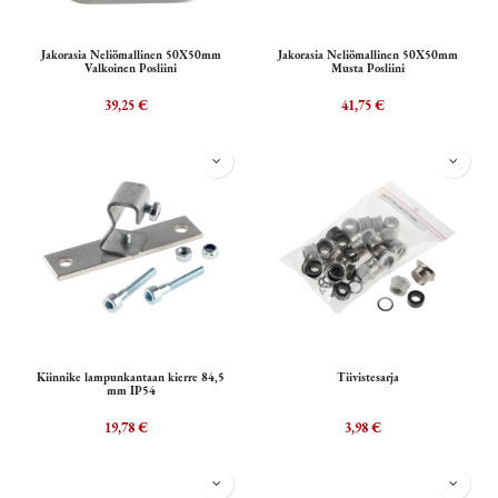
Jakorasia Neliömallinen 50X50mm
Jakorasia Neliömallinen 50X50mm
Valkoinen Posliini
Musta Posliini
39,25
€
41,75
€
Kiinnike lampunkantaan kierre 84,5
Tiivistesarja
mm IP54
19,78
€
3,98
€