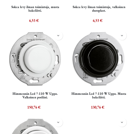
Sokea levy ilman toimintoja, musta
Sokea levy ilman toimintoja, valkoinen
bakeliitti.
duroplast.
6,53
€
6,53
€
Himmennin Led 7-110 W Uppo.
Himmennin Led 7-110 W Uppo. Musta
Valkoinen posliini.
bakeliitti.
150,76
€
130,76
€