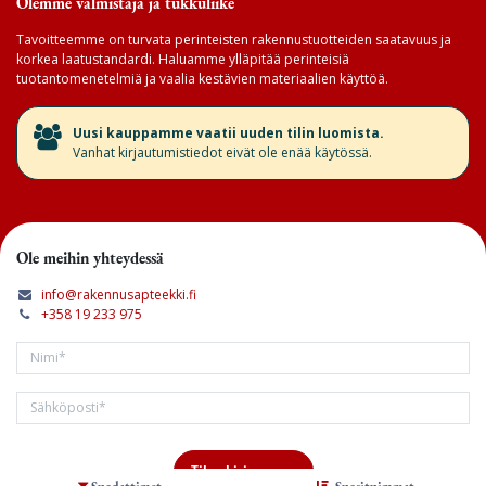
Olemme valmistaja ja tukkuliike
Tavoitteemme on turvata perinteisten rakennustuotteiden saatavuus ja
korkea laatustandardi. Haluamme ylläpitää perinteisiä
tuotantomenetelmiä ja vaalia kestävien materiaalien käyttöä.
​Uusi kauppamme vaatii uuden tilin luomista.
Vanhat kirjautumistiedot eivät ole enää käytössä.
Ole meihin yhteydessä
info@rakennusapteekki.fi
+358 19 233 975
Tilaa kirjeemme