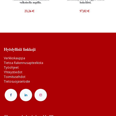
valkoisella napilla.
bakeliitti.
23,26
€
57,02
€
Hyödyllisiä linkkejä
Verkkokauppa
Tietoa Rakennusapteekista
Työohjeet
Yhteystiedot
Toimitusehdot
Tietosuojaseloste