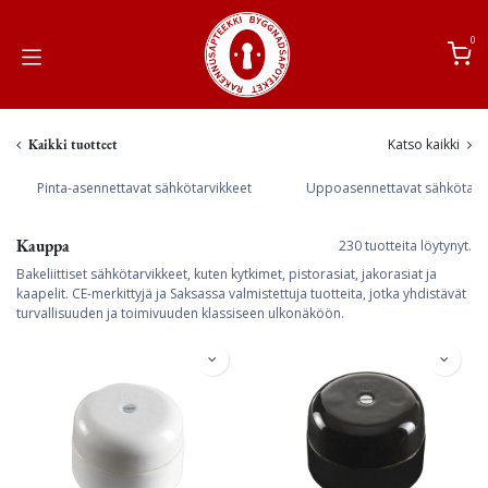
Siirry sisältöön
0
Katso kaikki
Kaikki tuotteet
Pinta-asennettavat sähkötarvikkeet
Uppoasennettavat sähkötarvi
Kauppa
230 tuotteita löytynyt.
Bakeliittiset sähkötarvikkeet, kuten kytkimet, pistorasiat, jakorasiat ja
kaapelit. CE-merkittyjä ja Saksassa valmistettuja tuotteita, jotka yhdistävät
turvallisuuden ja toimivuuden klassiseen ulkonäköön.