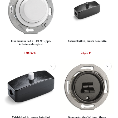
Himmennin Led 7-110 W Uppo.
Valaisinkytkin, musta bakeliitti.
Valkoinen duroplast.
130,76
€
23,26
€
Valaisinkytkin, musta bakeliitti
Kruunukytkin (5) Uppo. Musta