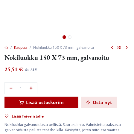
Kauppa
Nokiluukku 150 X 73 mm, galvanoitu
Nokiluukku 150 X 73 mm, galvanoitu
25,51
€
sis. ALV
Lisää ostoskoriin
Osta nyt
Lisää Toivelistalle
Nokiluukku galvanoidusta pellistä. Suorakulmio. Valmistettu paksusta
galvanoidusta pellistä teräsholkilla. Käsityötä, joten mitoissa saattaa