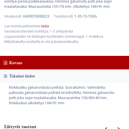
esiintyä pieniä poikkeavuuksia. Himmeä galvanoitu pelti joka sopii
maalattavaksi. Muurausmitta 155×78 mm. Ulkokehys 166×91 mm.
Viivakoodi:
6430076936523
Tuotekoodi:
1-35-73-150G
Lue toimitusehtomme
tästä
Varastotuotteiden toimitus: 1-3 arkipäivää
Loppuneiden tai tilattujen tuotteiden toimitusajat: 1-4 viikkoa
Mittatilatuilla tuotteilla ei ole palautusoikeutta.
Kuvaus
Tekniset tiedot
Nokiluukku galvanoidusta pellistä. Suorakulmio. Valmistettu
paksusta galvanoidusta pellistä teräsholkilla. Himmeä galvanoitu
pelti joka sopii maalattavaksi. Muurausmitta 156×80×40 mm.
Nokiluukun ulkokehys 166×91 mm.
Liittyvät tuotteet