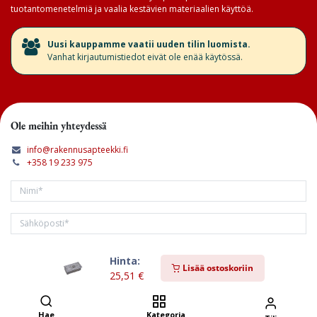
tuotantomenetelmiä ja vaalia kestävien materiaalien käyttöä.
​Uusi kauppamme vaatii uuden tilin luomista.
Vanhat kirjautumistiedot eivät ole enää käytössä.
Ole meihin yhteydessä
info@rakennusapteekki.fi
+358 19 233 975
Hinta:
Tilaa kirjeemme
Lisää ostoskoriin
25,51
€
Hae
Kategoria