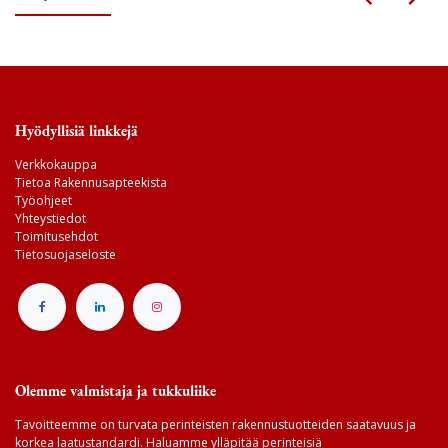
Hyödyllisiä linkkejä
Verkkokauppa
Tietoa Rakennusapteekista
Työohjeet
Yhteystiedot
Toimitusehdot
Tietosuojaseloste
Olemme valmistaja ja tukkuliike
Tavoitteemme on turvata perinteisten rakennustuotteiden saatavuus ja
korkea laatustandardi. Haluamme ylläpitää perinteisiä