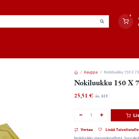
0
YHTEYSTIEDOT
TYÖOHJEET
JÄLLEENMYYJÄT
Kauppa
Nokiluukku 150 X 7
Nokiluukku 150 X 7
25,51
€
sis. ALV
Li
Vertaa
Lisää Toivelistalle
Nokiluukku messinkipellistä. Suorakul