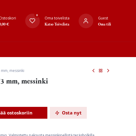
0
Ostoskori
Oma toivelista
Guest
0,00
€
Katso Toivelista
Oma tili
3 mm, messinki
3 mm, messinki
sää ostoskoriin
Osta nyt
mio. Valmistettu paksusta messinkipellistä teräsholkilla.