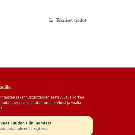
Tekniset tiedot
uliike
inteisten rakennustuotteiden saatavuus ja korkea
äpitää perinteisiä tuotantomenetelmiä ja vaalia
ä.
aatii uuden tilin luomista.
iedot eivät ole enää käytössä.