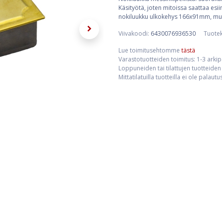
Käsityötä, joten mitoissa saattaa es
nokiluukku ulkokehys 166x91mm, m
Viivakoodi:
6430076936530
Tuote
Lue toimitusehtomme
tästä
Varastotuotteiden toimitus: 1-3 arki
Loppuneiden tai tilattujen tuotteiden 
Mittatilatuilla tuotteilla ei ole palaut