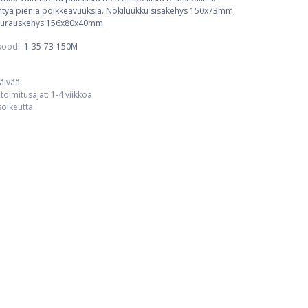
iintyä pieniä poikkeavuuksia. Nokiluukku sisäkehys 150x73mm,
uurauskehys 156x80x40mm.
koodi:
1-35-73-150M
päivää
toimitusajat: 1-4 viikkoa
usoikeutta.