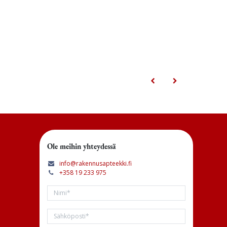
Ole meihin yhteydessä
info@rakennusapteekki.fi
+358 19 233 975