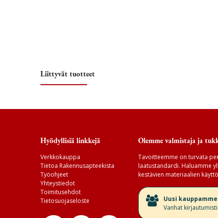
Liittyvät tuotteet
Hyödyllisiä linkkejä
Olemme valmistaja ja tukk
Verkkokauppa
Tavoitteemme on turvata per
Tietoa Rakennusapteekista
laatustandardi. Haluamme yll
Työohjeet
kestävien materiaalien käyttö
Yhteystiedot
Toimitusehdot
​Uusi kauppamme v
Tietosuojaseloste
Vanhat kirjautumist