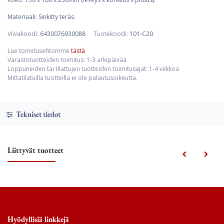
Materiaali: Sinkitty teräs.
Viivakoodi:
6430076930088
Tuotekoodi:
101-C20
Lue toimitusehtomme
tästä
Varastotuotteiden toimitus: 1-3 arkipäivää
Loppuneiden tai tilattujen tuotteiden toimitusajat: 1-4 viikkoa
Mittatilatuilla tuotteilla ei ole palautusoikeutta.
Tekniset tiedot
Liittyvät tuotteet
Hyödyllisiä linkkejä