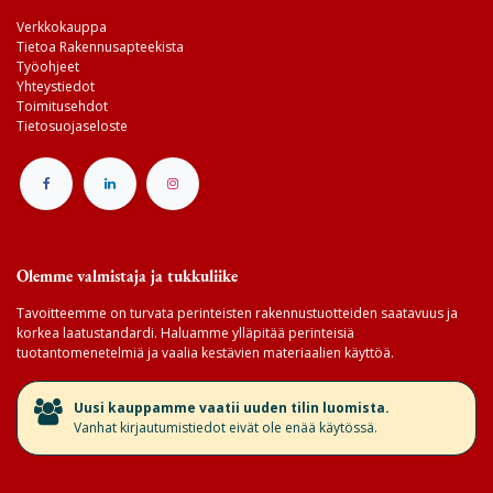
Verkkokauppa
Tietoa Rakennusapteekista
Työohjeet
Yhteystiedot
Toimitusehdot
Tietosuojaseloste
Olemme valmistaja ja tukkuliike
Tavoitteemme on turvata perinteisten rakennustuotteiden saatavuus ja
korkea laatustandardi. Haluamme ylläpitää perinteisiä
tuotantomenetelmiä ja vaalia kestävien materiaalien käyttöä.
​Uusi kauppamme vaatii uuden tilin luomista.
Vanhat kirjautumistiedot eivät ole enää käytössä.