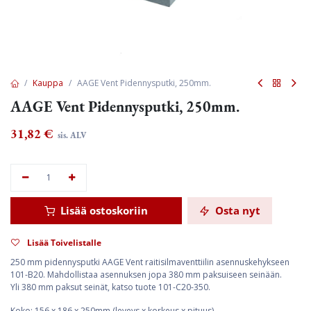
Kauppa
AAGE Vent Pidennysputki, 250mm.
AAGE Vent Pidennysputki, 250mm.
31,82
€
sis. ALV
Lisää ostoskoriin
Osta nyt
Lisää Toivelistalle
250 mm pidennysputki AAGE Vent raitisilmaventtiilin asennuskehykseen
101-B20. Mahdollistaa asennuksen jopa 380 mm paksuiseen seinään.
Yli 380 mm paksut seinät, katso tuote 101-C20-350.
Koko: 156 x 186 x 250mm (leveys x korkeus x pituus).