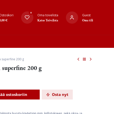
0
Ostoskori
Oma toivelista
Guest
0,00
€
Katso Toivelista
Oma tili
a superfine 200 g
 superfine 200 g
sää ostoskoriin
Osta nyt
 Valmista liuosta käytetään mm. kiillotukseen, sekä oksa- ja