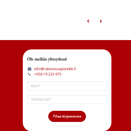
Ole meihin yhteydessä
info@rakennusapteekki.fi
+358 19 233 975
Tilaa kirjeemme