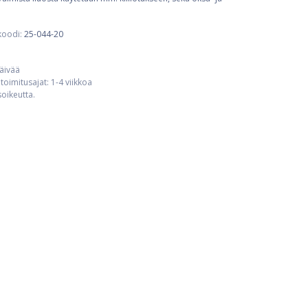
koodi:
25-044-20
päivää
toimitusajat: 1-4 viikkoa
usoikeutta.