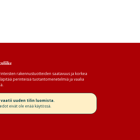
uliike
inteisten rakennustuotteiden saatavuus ja korkea
äpitää perinteisiä tuotantomenetelmiä ja vaalia
ä.
aatii uuden tilin luomista.
iedot eivät ole enää käytössä.