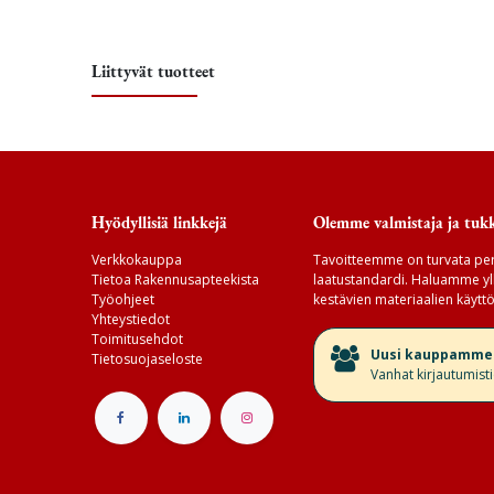
Liittyvät tuotteet
Hyödyllisiä linkkejä
Olemme valmistaja ja tukk
Verkkokauppa
Tavoitteemme on turvata per
Tietoa Rakennusapteekista
laatustandardi. Haluamme yll
Työohjeet
kestävien materiaalien käyttö
Yhteystiedot
Toimitusehdot
​Uusi kauppamme v
Tietosuojaseloste
Vanhat kirjautumist