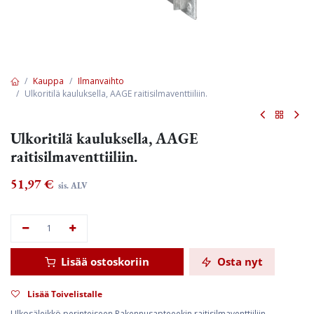
Kauppa
Ilmanvaihto
Ulkoritilä kauluksella, AAGE raitisilmaventtiiliin.
Ulkoritilä kauluksella, AAGE
raitisilmaventtiiliin.
51,97
€
sis. ALV
Lisää ostoskoriin
Osta nyt
Lisää Toivelistalle
Ulkosäleikkö perinteiseen Rakennusapteeekin raitisilmaventtiiliin.