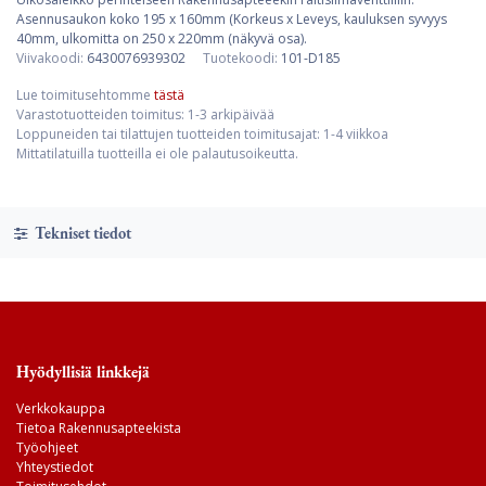
Asennusaukon koko 195 x 160mm (Korkeus x Leveys, kauluksen syvyys
40mm, ulkomitta on 250 x 220mm (näkyvä osa).
Viivakoodi:
6430076939302
Tuotekoodi:
101-D185
Lue toimitusehtomme
tästä
Varastotuotteiden toimitus: 1-3 arkipäivää
Loppuneiden tai tilattujen tuotteiden toimitusajat: 1-4 viikkoa
Mittatilatuilla tuotteilla ei ole palautusoikeutta.
Tekniset tiedot
Hyödyllisiä linkkejä
Verkkokauppa
Tietoa Rakennusapteekista
Työohjeet
Yhteystiedot