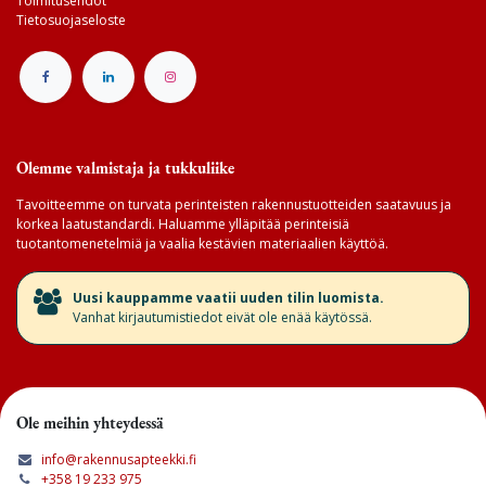
Toimitusehdot
Tietosuojaseloste
Olemme valmistaja ja tukkuliike
Tavoitteemme on turvata perinteisten rakennustuotteiden saatavuus ja
korkea laatustandardi. Haluamme ylläpitää perinteisiä
tuotantomenetelmiä ja vaalia kestävien materiaalien käyttöä.
​Uusi kauppamme vaatii uuden tilin luomista.
Vanhat kirjautumistiedot eivät ole enää käytössä.
Ole meihin yhteydessä
info@rakennusapteekki.fi
+358 19 233 975