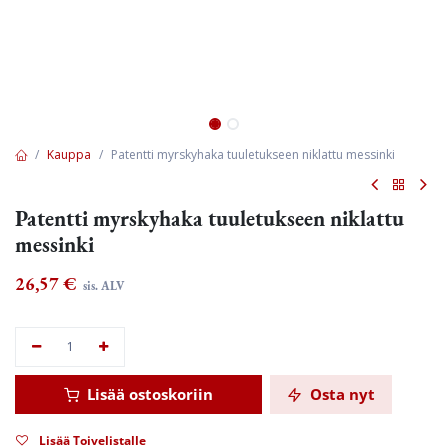
Kauppa
Patentti myrskyhaka tuuletukseen niklattu messinki
Patentti myrskyhaka tuuletukseen niklattu
messinki
26,57
€
sis. ALV
Lisää ostoskoriin
Osta nyt
Lisää Toivelistalle