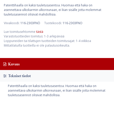
Patenttihaalla on kaksi tuuletusasentoa. Huomaa että haka on
asennettava ulkokarmin ulkoreunaan, ei liian sisälle jotta molemmat
tuuletusasennot olisivat mahdollisia.
Viivakoodi:
116-2303FNÖ
Tuotekoodi:
116-2303FNO
Lue toimitusehtomme
tästä
Varastotuotteiden toimitus: 1-3 arkipäivää
Loppuneiden tai tilattujen tuotteiden toimitusajat: 1-4 viikkoa
Mittatilatuilla tuotteilla ei ole palautusoikeutta.
Kuvaus
Tekniset tiedot
Patenttihaalla on kaksi tuuletusasentoa. Huomaa että haka on
asennettava ulkokarmin ulkoreunaan, ei liian sisälle jotta molemmat
tuuletusasennot olisivat mahdollisia.