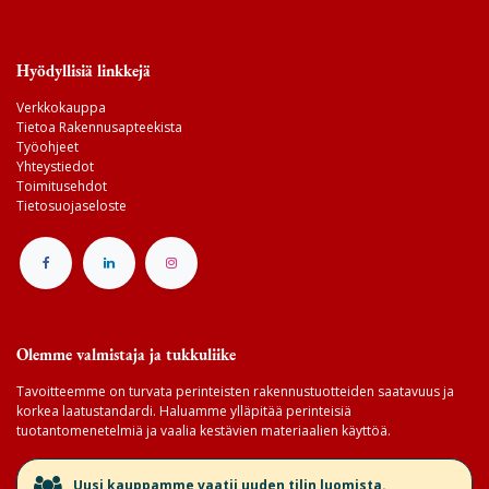
Hyödyllisiä linkkejä
Verkkokauppa
Tietoa Rakennusapteekista
Työohjeet
Yhteystiedot
Toimitusehdot
Tietosuojaseloste
Olemme valmistaja ja tukkuliike
Tavoitteemme on turvata perinteisten rakennustuotteiden saatavuus ja
korkea laatustandardi. Haluamme ylläpitää perinteisiä
tuotantomenetelmiä ja vaalia kestävien materiaalien käyttöä.
​Uusi kauppamme vaatii uuden tilin luomista.