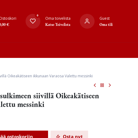
0
Ostoskori
Oma toivelista
Guest
0,00
€
Katso Toivelista
Oma tili
villä Oikeakätiseen ikkunaan Varaosa Valettu messinki
ulkimeen siivillä Oikeakätiseen
lettu messinki
sää ostoskoriin
Osta nyt