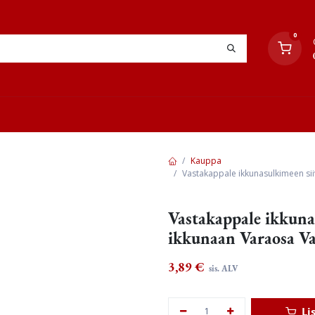
0
YHTEYSTIEDOT
TYÖOHJEET
JÄLLEENMYYJÄT
Kauppa
Vastakappale ikkunasulkimeen sii
Vastakappale ikkunas
ikkunaan Varaosa Va
3,89
€
sis. ALV
Li