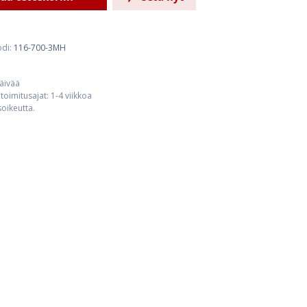
odi:
116-700-3MH
päivää
toimitusajat: 1-4 viikkoa
usoikeutta.