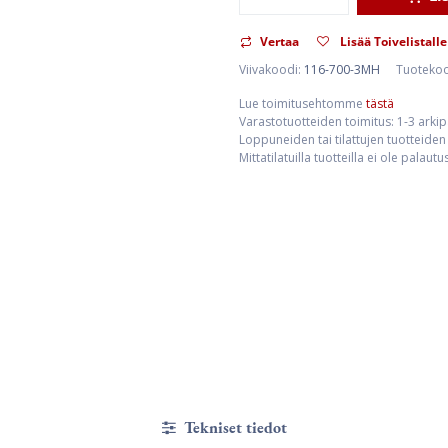
Vertaa
Lisää Toivelistalle
Viivakoodi:
116-700-3MH
Tuoteko
Lue toimitusehtomme
tästä
Varastotuotteiden toimitus: 1-3 arki
Loppuneiden tai tilattujen tuotteiden 
Mittatilatuilla tuotteilla ei ole palaut
Tekniset tiedot