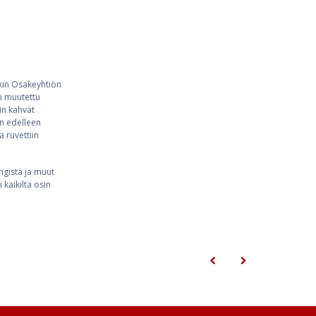
ukin Osakeyhtiön
n muutettu
in kahvat
än edelleen
 ruvettiin
gistä ja muut
 kaikilta osin