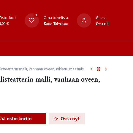
0
Ostoskori
Oma toivelista
Guest
0,00
€
Katso Toivelista
Oma tili
isteatterin malli, vanhaan oveen, niklattu messinki
isteatterin malli, vanhaan oveen,
sää ostoskoriin
Osta nyt