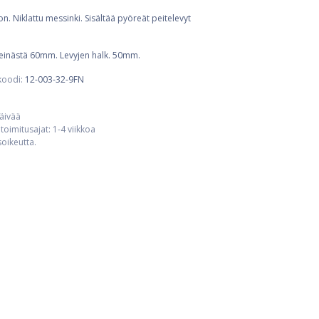
. Niklattu messinki. Sisältää pyöreät peitelevyt
einästä 60mm. Levyjen halk. 50mm.
koodi:
12-003-32-9FN
päivää
toimitusajat: 1-4 viikkoa
usoikeutta.