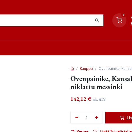
0
YHTEYSTIEDOT
TYÖOHJEET
JÄLLEENMYYJÄT
Kauppa
Ovenpainike, Kansall
Ovenpainike, Kansall
niklattu messinki
142,12
€
sis. ALV
Li
Vertaa
Lisää Toivelistalle