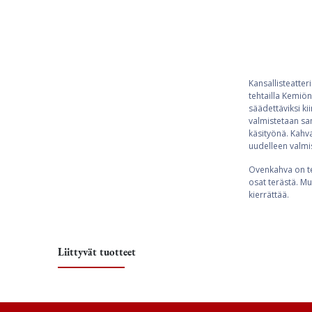
Kansallisteatte
tehtailla Kemiö
säädettäviksi ki
valmistetaan sam
käsityönä. Kahva
uudelleen valm
Ovenkahva on te
osat terästä. Mu
kierrättää.
Liittyvät tuotteet