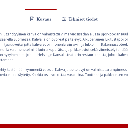
Kuvaus
Tekniset tiedot
rin jugendtyylinen kahva on valmistettu viime vuosisadan alussa Björkbodan Ru
nsaarella Suomessa. Kahvalla on pyöreät peitelevyt. Alkuperäinen lukitustappi o
innitysruuveiksi jotta kahva sopii monenlaisiin oviin ja lukkoihin. Rakennusapteek
oilla valumenetelmillä kuin alkuperäiset ja pilkkukuviot sekä viimeistely tehdä
n nykyinen nimi johtuu Helsingin Kansallisteatterin restauroinnista, johon kahvaa
istamaan.
hty kestämään kymmeniä vuosia. Kahva ja peitelevyt on valmistettu umpimessin
ovia ei ole käytetty. Kaikkia osia voi ostaa varaosina. Tuotteen ja pakkauksen voi