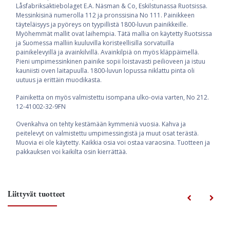
Låsfabriksaktiebolaget E.A. Näsman & Co, Eskilstunassa Ruotsissa.
Messinkisinä numerolla 112 ja pronssisina No 111. Painikkeen
täyteläisyys ja pyöreys on tyypillistä 1800-luvun painikkeille.
Myöhemmät mallit ovat laihempia. Tätä mallia on käytetty Ruotsissa
ja Suomessa malliin kuuluvilla koristeellisilla sorvatuilla
painikelevyillä ja avainkilvillä. Avainkilpiä on myös kläppäimellä.
Pieni umpimessinkinen painike sopii loistavasti peilioveen ja istuu
kauniisti oven laitapuulla. 1800-luvun lopussa niklattu pinta oli
uutuus ja erittäin muodikasta.
Painiketta on myös valmistettu isompana ulko-ovia varten, No 212.
12-41002-32-9FN
Ovenkahva on tehty kestämään kymmeniä vuosia. Kahva ja
peitelevyt on valmistettu umpimessingistä ja muut osat terästä.
Muovia ei ole käytetty. Kaikkia osia voi ostaa varaosina. Tuotteen ja
pakkauksen voi kaikilta osin kierrättää.
Liittyvät tuotteet