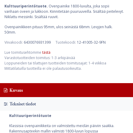
Kulttuuriperintötuote.
Ovenpainike 1800-luvulta, joka sopii
vanhaan oveen ja lukkoon. Kiinnitetään puuruuveilla. Sisältää peitelevyt.
Niklattu messinki. Sisältää ruuvit.
Ovenpainikkeen pituus 95mm, ulos seinästä 68mm. Levyjen halk.
50mm.
Viivakoodi:
6430076931399
Tuotekoodi:
12-41005-32-9FN
Lue toimitusehtomme
tästä
Varastotuotteiden toimitus: 1-3 arkipäivää
Loppuneiden tai tilattujen tuotteiden toimitusajat: 1-4 viikkoa
Mittatilatuilla tuotteilla ei ole palautusoikeutta.
Kuvaus
Tekniset tiedot
Kulttuuriperintötuote
Klassisia ovenpainikkeita on valmistettu meidän päiviin saakka.
Rakennusapteekin mallin valmisti 1800-luvun lopussa