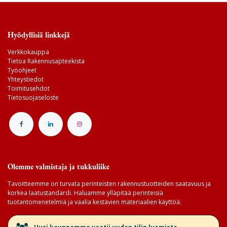
Hyödyllisiä linkkejä
Verkkokauppa
Tietoa Rakennusapteekista
Työohjeet
Yhteystiedot
Toimitusehdot
Tietosuojaseloste
Olemme valmistaja ja tukkuliike
Tavoitteemme on turvata perinteisten rakennustuotteiden saatavuus ja
korkea laatustandardi. Haluamme ylläpitää perinteisiä
tuotantomenetelmiä ja vaalia kestävien materiaalien käyttöä.