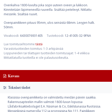
Ovenkahva 1800-luvulta joka sopii uuteen oveen ja lukkoon.
Kiinnitetään läpimenevillä ruuveilla. Sisältää peitelevyt. Niklattu
messinki. Sisältää ruuvit.
Ovenpainikkeen pituus 95mm, ulos seinästä 68mm. Levyjen halk.
50mm.
Viivakoodi:
6430076931405
Tuotekoodi:
12-41005-32-9FNA
Lue toimitusehtomme
tästä
Varastotuotteiden toimitus: 1-3 arkipäivää
Loppuneiden tai tilattujen tuotteiden toimitusajat: 1-4 viikkoa
Mittatilatuilla tuotteilla ei ole palautusoikeutta.
Kuvaus
Tekniset tiedot
Klassisia ovenpainikkeita on valmistettu meidän päiviin saakka.
Rakennusapteekin mallin valmisti 1800-luvun lopussa
Låsfabriksaktiebolaget E.A. Näsman & Co, Eskilstunassa Ruotsissa.
Messinkisinä numerolla 112 ja pronssisina No 111. Painikkeen