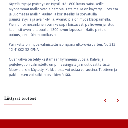
täyteläisyys ja pyöreys on tyypillistä 1800-luvun painikkeille.
Myöhemmät mallit ovat laihempia. Tätä mallia on käytetty Ruotsissa
ja Suomessa malliin kuuluvilla koristeellisilla sorvatuilla
painikelevyillä ja avainkilvillä. Avainkilpiä on myös kläppäimellä.
Pieni umpimessinkinen painike sopii loistavasti peilioveen ja istuu
kauniisti oven laitapuulla. 1800-luvun lopussa niklattu pinta oli
uutuus ja erittäin muodikasta.
Painiketta on myös valmistettu isompana ulko-ovia varten, No 212.
12-41002-32-9FNA
Ovenkahva on tehty kestämään kymmeniä vuosia. Kahva ja
peitelevyt on valmistettu umpimessingistä ja muut osat terästä.
Muovia ei ole käytetty. Kaikkia osia voi ostaa varaosina. Tuotteen ja
pakkauksen voi kaikilta osin kierrättää.
Liittyvät tuotteet