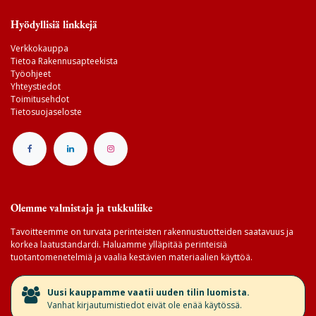
Hyödyllisiä linkkejä
Verkkokauppa
Tietoa Rakennusapteekista
Työohjeet
Yhteystiedot
Toimitusehdot
Tietosuojaseloste
Olemme valmistaja ja tukkuliike
Tavoitteemme on turvata perinteisten rakennustuotteiden saatavuus ja
korkea laatustandardi. Haluamme ylläpitää perinteisiä
tuotantomenetelmiä ja vaalia kestävien materiaalien käyttöä.
​Uusi kauppamme vaatii uuden tilin luomista.
Vanhat kirjautumistiedot eivät ole enää käytössä.