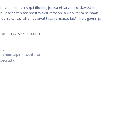
 -valaisimeen sopii tiloihin, joissa ei tarvita roiskevedeltä
pii parhaiten asennettavaksi kattoon ja vino kanta seinään.
-kierrekanta, johon sopivat tavanomaiset LED-, halogeeni- ja
koodi:
172-52718-000-10
päivää
toimitusajat: 1-4 viikkoa
usoikeutta.