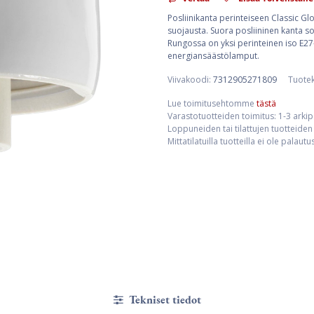
Posliinikanta perinteiseen Classic Glob
suojausta. Suora posliininen kanta so
Rungossa on yksi perinteinen iso E27
energiansäästölamput.
Viivakoodi:
7312905271809
Tuote
Lue toimitusehtomme
tästä
Varastotuotteiden toimitus: 1-3 arki
Loppuneiden tai tilattujen tuotteiden 
Mittatilatuilla tuotteilla ei ole palaut
Tekniset tiedot