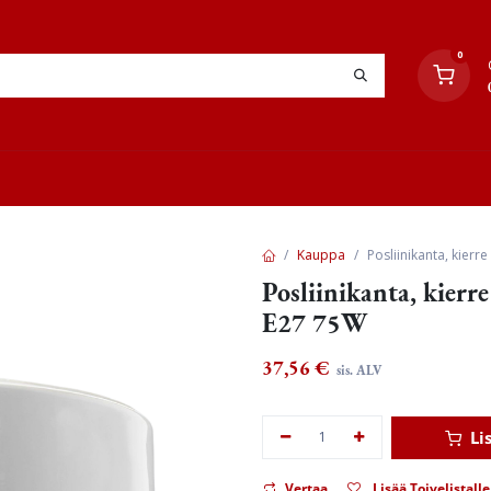
0
YHTEYSTIEDOT
TYÖOHJEET
JÄLLEENMYYJÄT
Kauppa
Posliinikanta, kierr
Posliinikanta, kierr
E27 75W
37,56
€
sis. ALV
Li
Vertaa
Lisää Toivelistalle