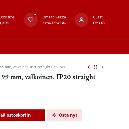
0
Ostoskori
Oma toivelista
Guest
0,00
€
Katso Toivelista
Oma tili
e 99 mm, valkoinen, IP20 straight E27 75W
e 99 mm, valkoinen, IP20 straight
sää ostoskoriin
Osta nyt