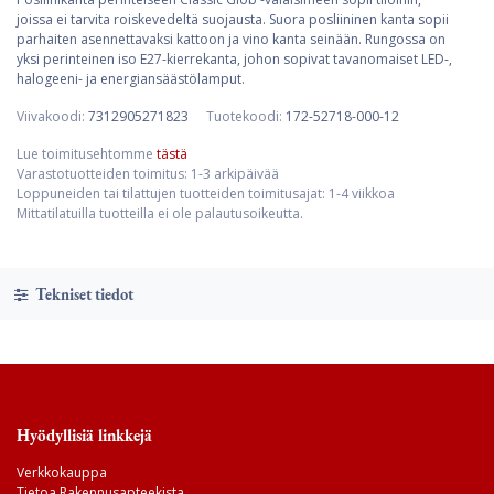
joissa ei tarvita roiskevedeltä suojausta. Suora posliininen kanta sopii
parhaiten asennettavaksi kattoon ja vino kanta seinään. Rungossa on
yksi perinteinen iso E27-kierrekanta, johon sopivat tavanomaiset LED-,
halogeeni- ja energiansäästölamput.
Viivakoodi:
7312905271823
Tuotekoodi:
172-52718-000-12
Lue toimitusehtomme
tästä
Varastotuotteiden toimitus: 1-3 arkipäivää
Loppuneiden tai tilattujen tuotteiden toimitusajat: 1-4 viikkoa
Mittatilatuilla tuotteilla ei ole palautusoikeutta.
Tekniset tiedot
Hyödyllisiä linkkejä
Verkkokauppa
Tietoa Rakennusapteekista