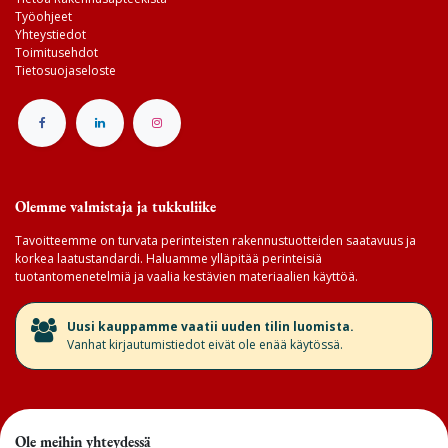
Työohjeet
Yhteystiedot
Toimitusehdot
Tietosuojaseloste
Olemme valmistaja ja tukkuliike
Tavoitteemme on turvata perinteisten rakennustuotteiden saatavuus ja
korkea laatustandardi. Haluamme ylläpitää perinteisiä
tuotantomenetelmiä ja vaalia kestävien materiaalien käyttöä.
​Uusi kauppamme vaatii uuden tilin luomista.
Vanhat kirjautumistiedot eivät ole enää käytössä.
Ole meihin yhteydessä