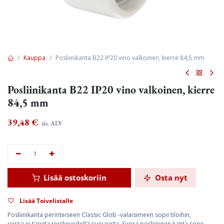
Kauppa
Posliinikanta B22 IP20 vino valkoinen, kierre 84,5 mm
Posliinikanta B22 IP20 vino valkoinen, kierre
84,5 mm
39,48
€
sis. ALV
Lisää ostoskoriin
Osta nyt
Lisää Toivelistalle
Posliinikanta perinteiseen Classic Glob -valaisimeen sopii tiloihin,
joissa ei tarvita roiskevedeltä suojausta. Suora posliininen kanta sopii