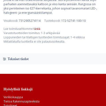
parhaiten asennettavaksi kattoon ja vino kanta seinään. Rungossa on
yksi perinteinen iso E27-kierrekanta, johon sopivat tavanomaiset LED-,
halogeeni- ja energiansäästölamput.
Viivakoodi:
7312905274114
Tuotekoodi:
172-52741-100-10
Lue toimitusehtomme
tästä
Varastotuotteiden toimitus: 1-3 arkipäivää
Loppuneiden tai tilattujen tuotteiden toimitusajat: 1-4 viikkoa
Mittatilatuilla tuotteilla ei ole palautusoikeutta.
Tekniset tiedot
Hyödyllisiä linkkejä
Verkkokauppa
Tietoa Rakennusapteekista
Työohjeet