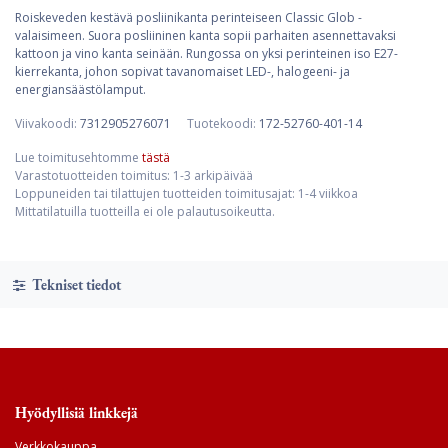
Roiskeveden kestävä posliinikanta perinteiseen Classic Glob -
valaisimeen. Suora posliininen kanta sopii parhaiten asennettavaksi
kattoon ja vino kanta seinään. Rungossa on yksi perinteinen iso E27-
kierrekanta, johon sopivat tavanomaiset LED-, halogeeni- ja
energiansäästölamput.
Viivakoodi:
7312905276071
Tuotekoodi:
172-52760-401-14
Lue toimitusehtomme
tästä
Varastotuotteiden toimitus: 1-3 arkipäivää
Loppuneiden tai tilattujen tuotteiden toimitusajat: 1-4 viikkoa
Mittatilatuilla tuotteilla ei ole palautusoikeutta.
Tekniset tiedot
Hyödyllisiä linkkejä
Verkkokauppa