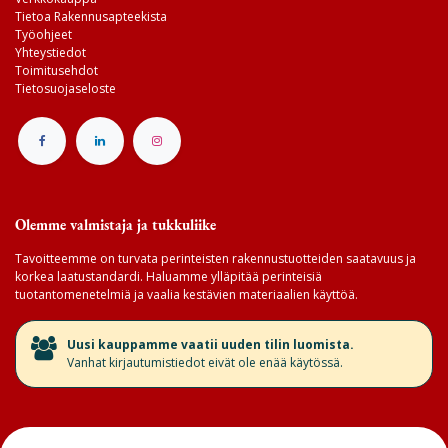
Tietoa Rakennusapteekista
Työohjeet
Yhteystiedot
Toimitusehdot
Tietosuojaseloste
Olemme valmistaja ja tukkuliike
Tavoitteemme on turvata perinteisten rakennustuotteiden saatavuus ja
korkea laatustandardi. Haluamme ylläpitää perinteisiä
tuotantomenetelmiä ja vaalia kestävien materiaalien käyttöä.
​Uusi kauppamme vaatii uuden tilin luomista.
Vanhat kirjautumistiedot eivät ole enää käytössä.