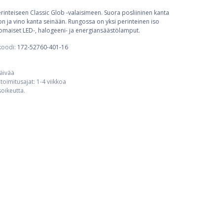
rinteiseen Classic Glob -valaisimeen. Suora posliininen kanta
on ja vino kanta seinään. Rungossa on yksi perinteinen iso
omaiset LED-, halogeeni- ja energiansäästölamput.
koodi:
172-52760-401-16
päivää
toimitusajat: 1-4 viikkoa
usoikeutta.