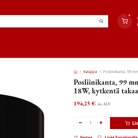
0
YHTEYSTIEDOT
TYÖOHJEET
JÄLLEENMYYJÄT
Kauppa
Posliinikanta, 99 m
Posliinikanta, 99 m
18W, kytkentä taka
194,25
€
sis. ALV
Li
Vertaa
Lisää Toivelistalle