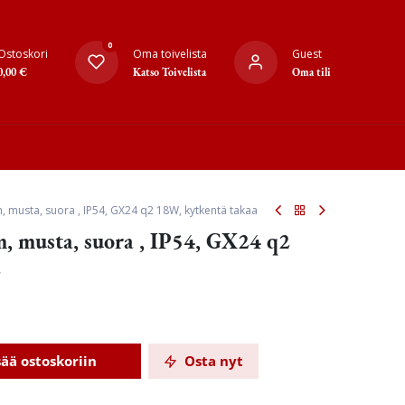
0
Ostoskori
Oma toivelista
Guest
0,00
€
Katso Toivelista
Oma tili
m, musta, suora , IP54, GX24 q2 18W, kytkentä takaa
m, musta, suora , IP54, GX24 q2
a
sää ostoskoriin
Osta nyt