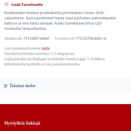
Lisää Toivelistalle
Roiskeveden kestävä posliinikanta perinteiseen Classic Glob -
valaisimeen. Suora posliininen kanta sopii parhaiten asennettavaksi
kattoon ja vino kanta seinään. Runko toimitetaan ilman LED-
moduulia/ lampunkantaa.
Viivakoodi:
7312905736841
Tuotekoodi:
172-55736-800-14
Lue toimitusehtomme
tästä
Varastotuotteiden toimitus: 1-3 arkipäivää
Loppuneiden tai tilattujen tuotteiden toimitusajat: 1-4 viikkoa
Mittatilatuilla tuotteilla ei ole palautusoikeutta.
Tekniset tiedot
Hyödyllisiä linkkejä