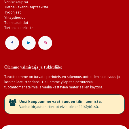
Verkkokauppa
Tietoa Rakennusapteekista
Työohjeet
Yhteystiedot
Toimitusehdot
Tietosuojaseloste
Olemme valmistaja ja tukkuliike
Tavoitteemme on turvata perinteisten rakennustuotteiden saatavuus ja
korkea laatustandardi. Haluamme ylläpitää perinteisiä
tuotantomenetelmiä ja vaalia kestävien materiaalien käyttöä.
​Uusi kauppamme vaatii uuden tilin luomista.
Vanhat kirjautumistiedot eivät ole enää käytössä.