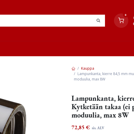
0
YHTEYSTIEDOT
TYÖOHJEET
JÄLLEENMYYJÄT
Kauppa
Lampunkanta, kierre 84,5 mm musta
moduulia, max 8W
Lampunkanta, kierre
Kytketään takaa (ei
moduulia, max 8W
72,85
€
sis. ALV