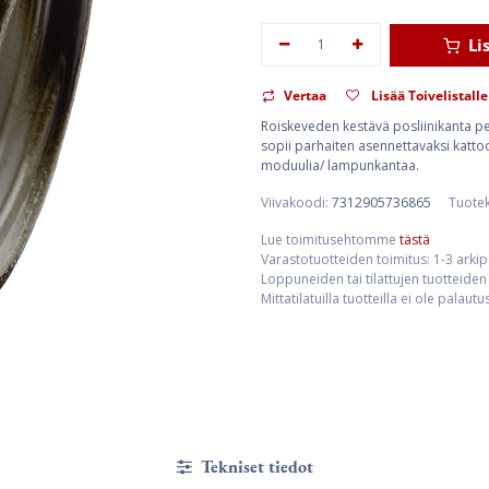
Li
Vertaa
Lisää Toivelistalle
Roiskeveden kestävä posliinikanta pe
sopii parhaiten asennettavaksi katto
moduulia/ lampunkantaa.
Viivakoodi:
7312905736865
Tuote
Lue toimitusehtomme
tästä
Varastotuotteiden toimitus: 1-3 arki
Loppuneiden tai tilattujen tuotteiden 
Mittatilatuilla tuotteilla ei ole palaut
Tekniset tiedot