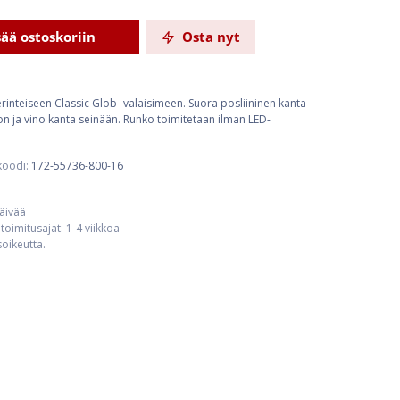
sää ostoskoriin
Osta nyt
rinteiseen Classic Glob -valaisimeen. Suora posliininen kanta
on ja vino kanta seinään. Runko toimitetaan ilman LED-
koodi:
172-55736-800-16
päivää
toimitusajat: 1-4 viikkoa
usoikeutta.