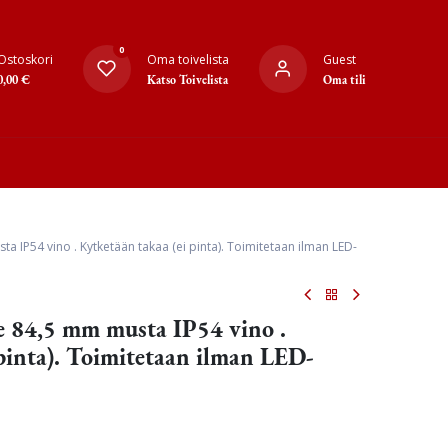
0
Ostoskori
Oma toivelista
Guest
0,00
€
Katso Toivelista
Oma tili
 IP54 vino . Kytketään takaa (ei pinta). Toimitetaan ilman LED-
 84,5 mm musta IP54 vino .
 pinta). Toimitetaan ilman LED-