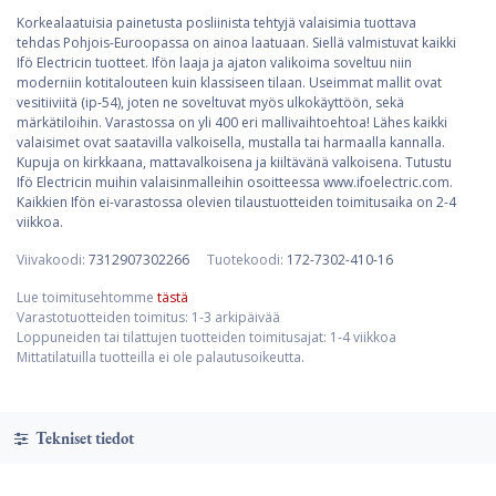
Korkealaatuisia painetusta posliinista tehtyjä valaisimia tuottava
tehdas Pohjois-Euroopassa on ainoa laatuaan. Siellä valmistuvat kaikki
Ifö Electricin tuotteet. Ifön laaja ja ajaton valikoima soveltuu niin
moderniin kotitalouteen kuin klassiseen tilaan. Useimmat mallit ovat
vesitiiviitä (ip-54), joten ne soveltuvat myös ulkokäyttöön, sekä
märkätiloihin. Varastossa on yli 400 eri mallivaihtoehtoa! Lähes kaikki
valaisimet ovat saatavilla valkoisella, mustalla tai harmaalla kannalla.
Kupuja on kirkkaana, mattavalkoisena ja kiiltävänä valkoisena. Tutustu
Ifö Electricin muihin valaisinmalleihin osoitteessa www.ifoelectric.com.
Kaikkien Ifön ei-varastossa olevien tilaustuotteiden toimitusaika on 2-4
viikkoa.
Viivakoodi:
7312907302266
Tuotekoodi:
172-7302-410-16
Lue toimitusehtomme
tästä
Varastotuotteiden toimitus: 1-3 arkipäivää
Loppuneiden tai tilattujen tuotteiden toimitusajat: 1-4 viikkoa
Mittatilatuilla tuotteilla ei ole palautusoikeutta.
Tekniset tiedot