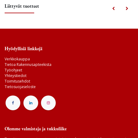
Liittyvät tuotteet
Hyödyllisiä linkkejä
Verkkokauppa
Tietoa Rakennusapteekista
Työohjeet
Yhteystiedot
Toimitusehdot
Tietosuojaseloste
Olemme valmistaja ja tukkuliike