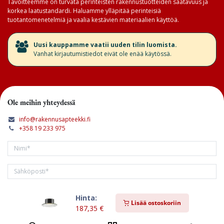
Tavoitteemme on turvata perinteisten rakennustuotteiden saatavuus ja
korkea laatustandardi. Haluamme ylläpitää perinteisiä
tuotantomenetelmiä ja vaalia kestävien materiaalien käyttöä.
​Uusi kauppamme vaatii uuden tilin luomista.
Vanhat kirjautumistiedot eivät ole enää käytössä.
Ole meihin yhteydessä
info@rakennusapteekki.fi
+358 19 233 975
Hinta:
Tilaa kirjeemme
Lisää ostoskoriin
187,35
€