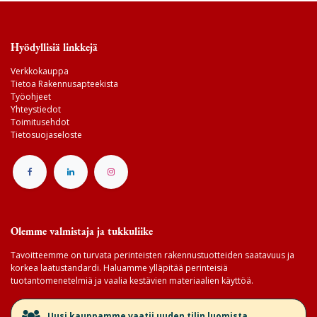
Hyödyllisiä linkkejä
Verkkokauppa
Tietoa Rakennusapteekista
Työohjeet
Yhteystiedot
Toimitusehdot
Tietosuojaseloste
Olemme valmistaja ja tukkuliike
Tavoitteemme on turvata perinteisten rakennustuotteiden saatavuus ja
korkea laatustandardi. Haluamme ylläpitää perinteisiä
tuotantomenetelmiä ja vaalia kestävien materiaalien käyttöä.
​Uusi kauppamme vaatii uuden tilin luomista.