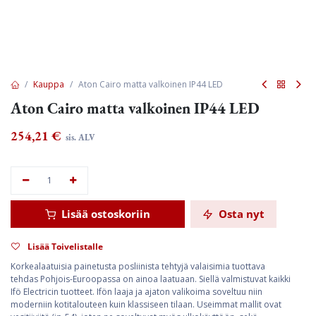
Kauppa
Aton Cairo matta valkoinen IP44 LED
Aton Cairo matta valkoinen IP44 LED
254,21
€
sis. ALV
Lisää ostoskoriin
Osta nyt
Lisää Toivelistalle
Korkealaatuisia painetusta posliinista tehtyjä valaisimia tuottava
tehdas Pohjois-Euroopassa on ainoa laatuaan. Siellä valmistuvat kaikki
Ifö Electricin tuotteet. Ifön laaja ja ajaton valikoima soveltuu niin
moderniin kotitalouteen kuin klassiseen tilaan. Useimmat mallit ovat