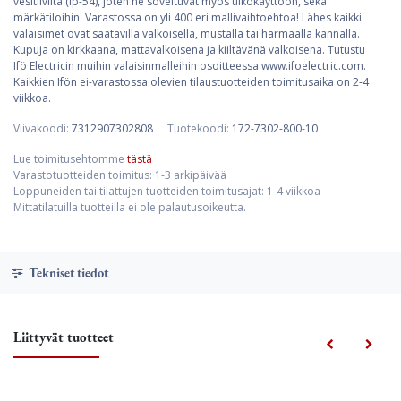
vesitiiviitä (ip-54), joten ne soveltuvat myös ulkokäyttöön, sekä
märkätiloihin. Varastossa on yli 400 eri mallivaihtoehtoa! Lähes kaikki
valaisimet ovat saatavilla valkoisella, mustalla tai harmaalla kannalla.
Kupuja on kirkkaana, mattavalkoisena ja kiiltävänä valkoisena. Tutustu
Ifö Electricin muihin valaisinmalleihin osoitteessa www.ifoelectric.com.
Kaikkien Ifön ei-varastossa olevien tilaustuotteiden toimitusaika on 2-4
viikkoa.
Viivakoodi:
7312907302808
Tuotekoodi:
172-7302-800-10
Lue toimitusehtomme
tästä
Varastotuotteiden toimitus: 1-3 arkipäivää
Loppuneiden tai tilattujen tuotteiden toimitusajat: 1-4 viikkoa
Mittatilatuilla tuotteilla ei ole palautusoikeutta.
Tekniset tiedot
Liittyvät tuotteet