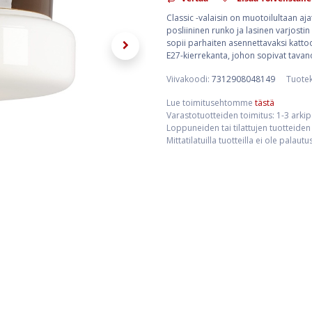
Classic -valaisin on muotoilultaan ajat
posliininen runko ja lasinen varjostin
sopii parhaiten asennettavaksi kattoo
E27-kierrekanta, johon sopivat tavan
Viivakoodi:
7312908048149
Tuote
Lue toimitusehtomme
tästä
Varastotuotteiden toimitus: 1-3 arki
Loppuneiden tai tilattujen tuotteiden 
Mittatilatuilla tuotteilla ei ole palaut