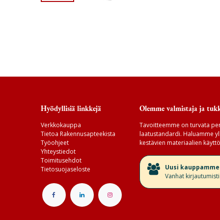
Hyödyllisiä linkkejä
Olemme valmistaja ja tukk
Verkkokauppa
Tavoitteemme on turvata per
Tietoa Rakennusapteekista
laatustandardi. Haluamme yll
Työohjeet
kestävien materiaalien käyttö
Yhteystiedot
Toimitusehdot
​Uusi kauppamme v
Tietosuojaseloste
Vanhat kirjautumist