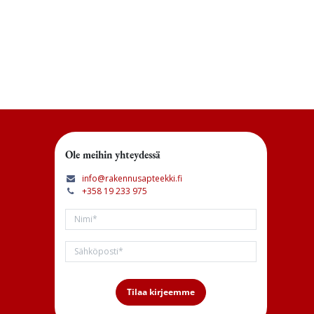
Ole meihin yhteydessä
info@rakennusapteekki.fi
+358 19 233 975
Tilaa kirjeemme