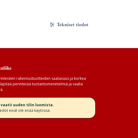
Tekniset tiedot
uliike
inteisten rakennustuotteiden saatavuus ja korkea
äpitää perinteisiä tuotantomenetelmiä ja vaalia
ä.
aatii uuden tilin luomista.
iedot eivät ole enää käytössä.