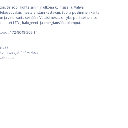
on. Se sopii kohteisiin niin ulkona kuin sisällä. Vahva
 tekevät valaisimesta erittäin kestävän. Suora posliininen kanta
n ja vino kanta seinään. Valaisimessa on yksi perinteinen iso
omaiset LED-, halogeeni- ja energiansäästölamput.
koodi:
172-8048-509-14
päivää
toimitusajat: 1-4 viikkoa
usoikeutta.