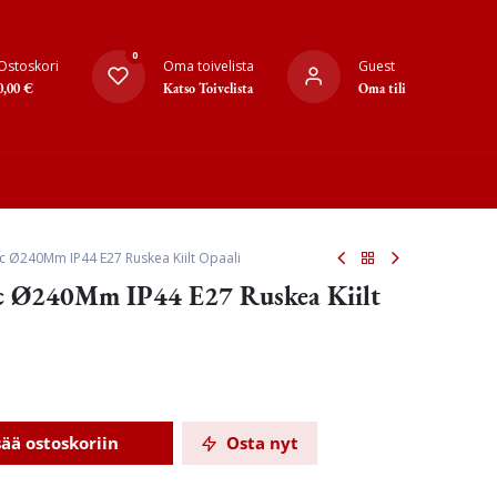
0
Ostoskori
Oma toivelista
Guest
0,00
€
Katso Toivelista
Oma tili
ic Ø240Mm IP44 E27 Ruskea Kiilt Opaali
sic Ø240Mm IP44 E27 Ruskea Kiilt
sää ostoskoriin
Osta nyt