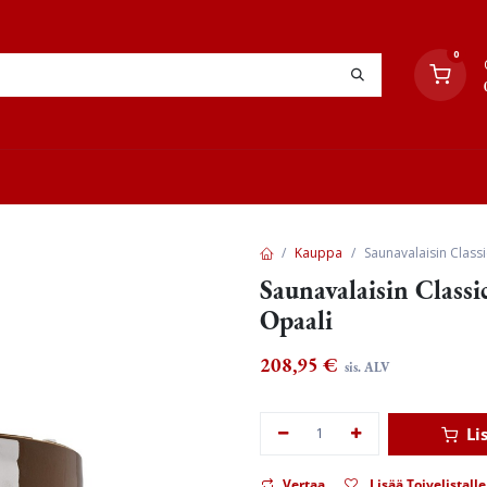
0
YHTEYSTIEDOT
TYÖOHJEET
JÄLLEENMYYJÄT
Kauppa
Saunavalaisin Class
Saunavalaisin Clas
Opaali
208,95
€
sis. ALV
Li
Vertaa
Lisää Toivelistalle