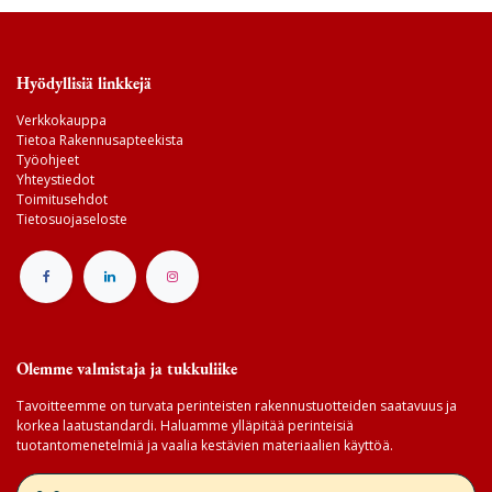
Hyödyllisiä linkkejä
Verkkokauppa
Tietoa Rakennusapteekista
Työohjeet
Yhteystiedot
Toimitusehdot
Tietosuojaseloste
Olemme valmistaja ja tukkuliike
Tavoitteemme on turvata perinteisten rakennustuotteiden saatavuus ja
korkea laatustandardi. Haluamme ylläpitää perinteisiä
tuotantomenetelmiä ja vaalia kestävien materiaalien käyttöä.