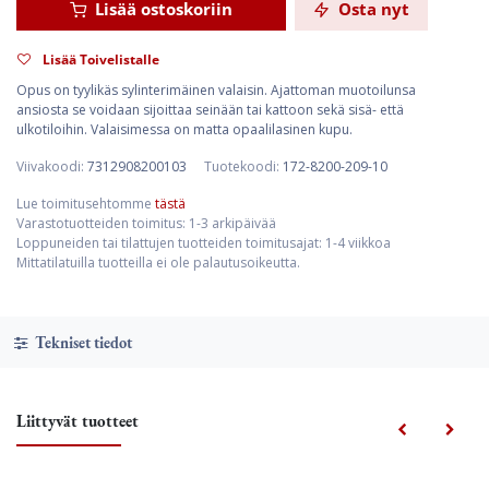
Lisää ostoskoriin
Osta nyt
Lisää Toivelistalle
Opus on tyylikäs sylinterimäinen valaisin. Ajattoman muotoilunsa
ansiosta se voidaan sijoittaa seinään tai kattoon sekä sisä- että
ulkotiloihin. Valaisimessa on matta opaalilasinen kupu.
Viivakoodi:
7312908200103
Tuotekoodi:
172-8200-209-10
Lue toimitusehtomme
tästä
Varastotuotteiden toimitus: 1-3 arkipäivää
Loppuneiden tai tilattujen tuotteiden toimitusajat: 1-4 viikkoa
Mittatilatuilla tuotteilla ei ole palautusoikeutta.
Tekniset tiedot
Liittyvät tuotteet