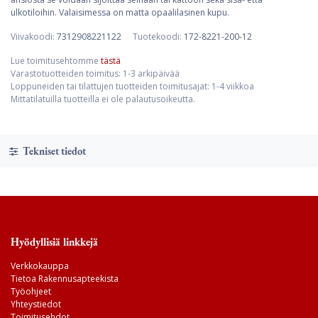
ulkotiloihin. Valaisimessa on matta opaalilasinen kupu.
Viivakoodi:
7312908221122
Tuotekoodi:
172-8221-200-12
Lue toimitusehtomme
tästä
Varastotuotteiden toimitus: 1-3 arkipäivää
Loppuneiden tai tilattujen tuotteiden toimitusajat: 1-4 viikkoa
Mittatilatuilla tuotteilla ei ole palautusoikeutta.
Tekniset tiedot
Hyödyllisiä linkkejä
Verkkokauppa
Tietoa Rakennusapteekista
Työohjeet
Yhteystiedot
Toimitusehdot