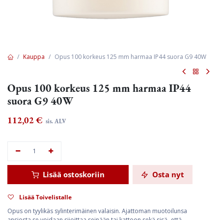
Kauppa
Opus 100 korkeus 125 mm harmaa IP44 suora G9 40W
Opus 100 korkeus 125 mm harmaa IP44
suora G9 40W
112,02
€
sis. ALV
Lisää ostoskoriin
Osta nyt
Lisää Toivelistalle
Opus on tyylikäs sylinterimäinen valaisin. Ajattoman muotoilunsa
ansiosta se voidaan sijoittaa seinään tai kattoon sekä sisä- että