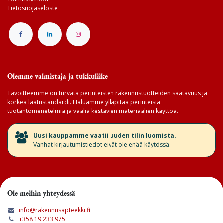
Tietosuojaseloste
Olemme valmistaja ja tukkuliike
Tavoitteemme on turvata perinteisten rakennustuotteiden saatavuus ja
korkea laatustandardi. Haluamme ylläpitää perinteisiä
tuotantomenetelmiä ja vaalia kestävien materiaalien käyttöä.
​Uusi kauppamme vaatii uuden tilin luomista.
Vanhat kirjautumistiedot eivät ole enää käytössä.
Ole meihin yhteydessä
info@rakennusapteekki.fi
+358 19 233 975