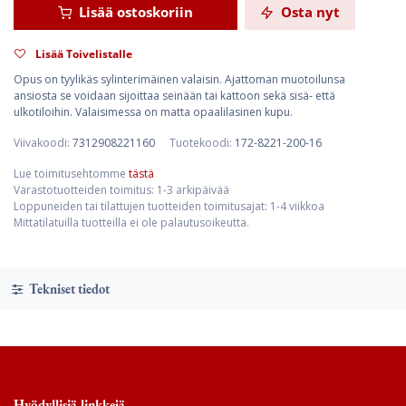
Lisää ostoskoriin
Osta nyt
Lisää Toivelistalle
Opus on tyylikäs sylinterimäinen valaisin. Ajattoman muotoilunsa
ansiosta se voidaan sijoittaa seinään tai kattoon sekä sisä- että
ulkotiloihin. Valaisimessa on matta opaalilasinen kupu.
Viivakoodi:
7312908221160
Tuotekoodi:
172-8221-200-16
Lue toimitusehtomme
tästä
Varastotuotteiden toimitus: 1-3 arkipäivää
Loppuneiden tai tilattujen tuotteiden toimitusajat: 1-4 viikkoa
Mittatilatuilla tuotteilla ei ole palautusoikeutta.
Tekniset tiedot
Hyödyllisiä linkkejä