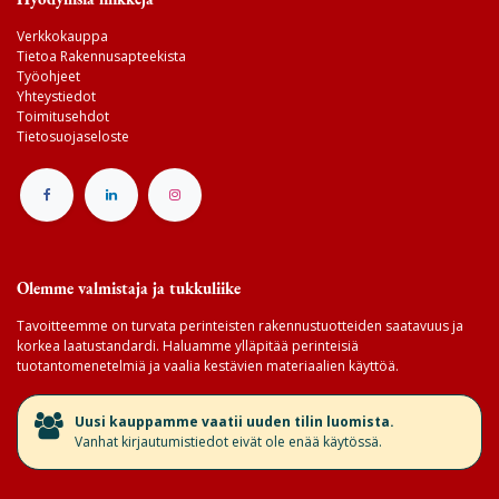
Verkkokauppa
Tietoa Rakennusapteekista
Työohjeet
Yhteystiedot
Toimitusehdot
Tietosuojaseloste
Olemme valmistaja ja tukkuliike
Tavoitteemme on turvata perinteisten rakennustuotteiden saatavuus ja
korkea laatustandardi. Haluamme ylläpitää perinteisiä
tuotantomenetelmiä ja vaalia kestävien materiaalien käyttöä.
​Uusi kauppamme vaatii uuden tilin luomista.
Vanhat kirjautumistiedot eivät ole enää käytössä.