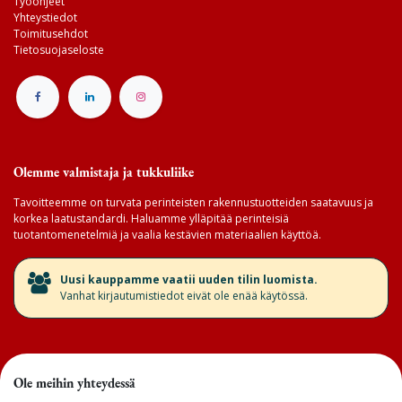
Työohjeet
Yhteystiedot
Toimitusehdot
Tietosuojaseloste
Olemme valmistaja ja tukkuliike
Tavoitteemme on turvata perinteisten rakennustuotteiden saatavuus ja
korkea laatustandardi. Haluamme ylläpitää perinteisiä
tuotantomenetelmiä ja vaalia kestävien materiaalien käyttöä.
​Uusi kauppamme vaatii uuden tilin luomista.
Vanhat kirjautumistiedot eivät ole enää käytössä.
Ole meihin yhteydessä