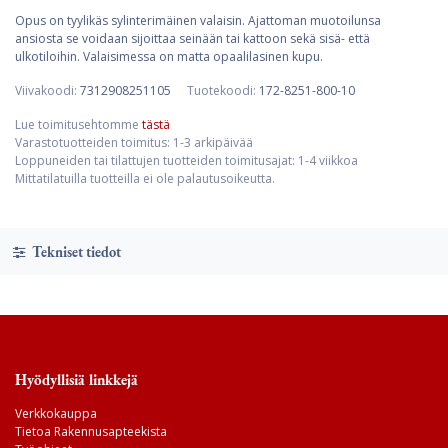
Opus on tyylikäs sylinterimäinen valaisin. Ajattoman muotoilunsa
ansiosta se voidaan sijoittaa seinään tai kattoon sekä sisä- että
ulkotiloihin. Valaisimessa on matta opaalilasinen kupu.
Viivakoodi:
7312908251105
Tuotekoodi:
172-8251-800-10
Lue toimitusehtomme
tästä
Varastotuotteiden toimitus: 1-3 arkipäivää
Loppuneiden tai tilattujen tuotteiden toimitusajat: 1-4 viikkoa
Mittatilatuilla tuotteilla ei ole palautusoikeutta.
Tekniset tiedot
Hyödyllisiä linkkejä
Verkkokauppa
Tietoa Rakennusapteekista