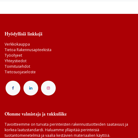
Hyödyllisiä linkkejä
Verkkokauppa
Tietoa Rakennusapteekista
Työohjeet
Yhteystiedot
Toimitusehdot
Tietosuojaseloste
Olemme valmistaja ja tukkuliike
Tavoitteemme on turvata perinteisten rakennustuotteiden saatavuus ja
korkea laatustandardi. Haluamme ylläpitää perinteisiä
tuotantomenetelmiä ja vaalia kestävien materiaalien käyttöä.