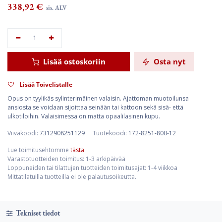
338,92
€
sis. ALV
Lisää ostoskoriin
Osta nyt
Lisää Toivelistalle
Opus on tyylikäs sylinterimäinen valaisin. Ajattoman muotoilunsa
ansiosta se voidaan sijoittaa seinään tai kattoon sekä sisä- että
ulkotiloihin. Valaisimessa on matta opaalilasinen kupu.
Viivakoodi:
7312908251129
Tuotekoodi:
172-8251-800-12
Lue toimitusehtomme
tästä
Varastotuotteiden toimitus: 1-3 arkipäivää
Loppuneiden tai tilattujen tuotteiden toimitusajat: 1-4 viikkoa
Mittatilatuilla tuotteilla ei ole palautusoikeutta.
Tekniset tiedot