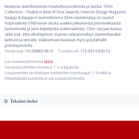
Kestävää skandinaavista muotoilua posliinista ja lasista. ‘Ohm
Collection – Finalist in Best of Year Awards / Interior Design Magazine’.
Kauppi & Kauppi:n suunnittelema Ohm-valaisinsarja on saanut
inspiraatiota 1900-luvun alusta saakka jatkuneesta perinteikkäästä
tuotannosta ja siinä käytetyistä materiaaleista. Ohm-sarjaan kuuluu
sekä sisä- että ulkokäyttöön sopivia valaisinmalleja asennettavaksi
kattoon ja seinälle. Valikoimaan kuuluvat myös pöytämallit
pistokejohdolla.
Viivakoodi:
7312908314510
Tuotekoodi:
172-8314-500-10
Lue toimitusehtomme
tästä
Varastotuotteiden toimitus: 1-3 arkipäivää
Loppuneiden tai tilattujen tuotteiden toimitusajat: 1-4 viikkoa
Mittatilatuilla tuotteilla ei ole palautusoikeutta.
Tekniset tiedot