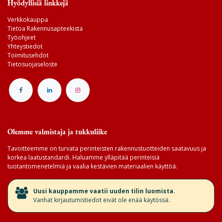
Hyödyllisiä linkkejä
Verkkokauppa
Tietoa Rakennusapteekista
Työohjeet
Yhteystiedot
Toimitusehdot
Tietosuojaseloste
Olemme valmistaja ja tukkuliike
Tavoitteemme on turvata perinteisten rakennustuotteiden saatavuus ja
korkea laatustandardi. Haluamme ylläpitää perinteisiä
tuotantomenetelmiä ja vaalia kestävien materiaalien käyttöä.
​Uusi kauppamme vaatii uuden tilin luomista.
Vanhat kirjautumistiedot eivät ole enää käytössä.