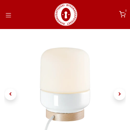
Siirry sisältöön
0