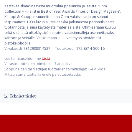
Kestävää skandinaavista muotoilua posliinista ja lasista. ‘Ohm
Collection – Finalist in Best of Year Awards / Interior Design Magazine’.
Kauppi & Kauppi:n suunnittelema Ohm-valaisinsarja on saanut
inspiraatiota 1900-luvun alusta saakka jatkuneesta perinteikkäästä
tuotannosta ja siinä käytetyistä materiaaleista. Ohm-sarjaan kuuluu
sekä sisä- että ulkokäyttöön sopivia valaisinmalleja asennettavaksi
kattoon ja seinälle. Valikoimaan kuuluvat myös pöytämallit
pistokejohdolla.
Viivakoodi:
7312908314527
Tuotekoodi:
172-8314-500-16
Lue toimitusehtomme
tästä
Varastotuotteiden toimitus: 1-3 arkipäivää
Loppuneiden tai tilattujen tuotteiden toimitusajat: 1-4 viikkoa
Mittatilatuilla tuotteilla ei ole palautusoikeutta.
Tekniset tiedot