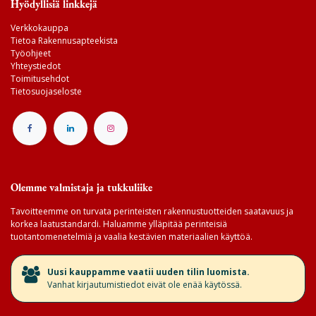
Hyödyllisiä linkkejä
Verkkokauppa
Tietoa Rakennusapteekista
Työohjeet
Yhteystiedot
Toimitusehdot
Tietosuojaseloste
Olemme valmistaja ja tukkuliike
Tavoitteemme on turvata perinteisten rakennustuotteiden saatavuus ja
korkea laatustandardi. Haluamme ylläpitää perinteisiä
tuotantomenetelmiä ja vaalia kestävien materiaalien käyttöä.
​Uusi kauppamme vaatii uuden tilin luomista.
Vanhat kirjautumistiedot eivät ole enää käytössä.